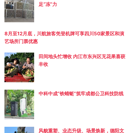
足“冻”力
8月至12月底，川航旅客凭登机牌可享四川50家景区和演
艺场所门票优惠
田间地头忙增收 内江市东兴区无花果喜获
丰收
中科中成“铁蜻蜓”筑牢成都公卫科技防线
风貌重塑、业态升级、场景焕新，德阳文