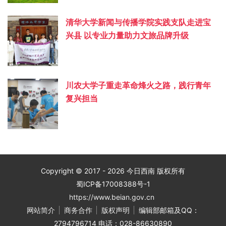
清华大学新闻与传播学院实践支队走进宝
兴县 以专业力量助力文旅品牌升级
川农大学子重走革命烽火之路，践行青年
复兴担当
Copyright © 2017 - 2026 今日西南 版权所有
蜀ICP备17008388号-1
https://www.beian.gov.cn
网站简介
商务合作
版权声明
编辑部邮箱及QQ：
2794796714 电话：028-86630890