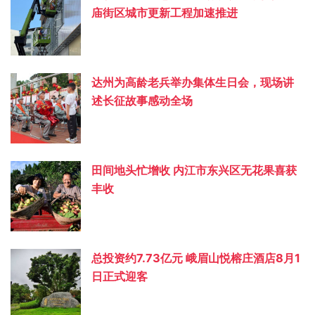
庙街区城市更新工程加速推进
达州为高龄老兵举办集体生日会，现场讲
述长征故事感动全场
田间地头忙增收 内江市东兴区无花果喜获
丰收
总投资约‌7.73亿元 峨眉山悦榕庄酒店8月1
日正式迎客