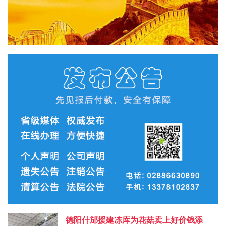
德阳什邡援建冻库为花菇卖上好价钱添