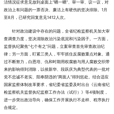
洁情况征求意见放到桌面上“晒一晒”、审一审、议一议，对
政治上有问题的一票否决、廉洁上有硬伤的坚决排除。1月
至8月，已研究回复意见1412人次。
针对政治建设中存在的问题，全省纪检监察机关加大审
查调查力度，坚决清除政治污染底泥和污染因子。一方面，
监督执纪聚焦“七个有之”问题，立案审查首先审查政治纪
律；另一方面，盯紧三类人，牢牢抓住反腐败重点对象。通
过不断努力，白恩培、仇和时期用权腐败与用人腐败交织带
来的影响得到消除，以侯新华、段跃庆为典型代表的一批对
党不忠诚不老实、阳奉阴违的“两面人”得到惩处。结合适应
国家监察体制改革要求，省纪委省监委及时出台《云南省纪
检监察机关监督执纪监察工作办法（试行）》等4项制度，
进一步突出政治导向，确保工作开展执行不走样、程序执行
合规定。