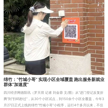
绵竹：“竹城小哥” 实现小区全域覆盖 跑出服务新就业
群体“加速度”
四川经济网德阳讯（罗天琪 记者 刘金蓉 文/图）从“进门登记反复折
腾”到“扫码秒过”，从30个小区试点，到150余个小区全覆盖，今年3
月27日正式上线的绵竹“竹城小哥”小程序，运行4个多月以来，不仅