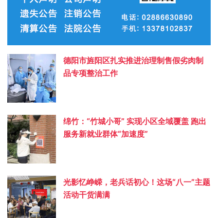
德阳市旌阳区扎实推进治理制售假劣肉制
品专项整治工作
绵竹：“竹城小哥” 实现小区全域覆盖 跑出
服务新就业群体“加速度”
光影忆峥嵘，老兵话初心！这场“八一”主题
活动干货满满