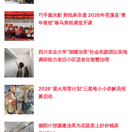
巧手裁光影 剪纸承非遗 2026年苍溪县“青
年夜校”唤马剪纸课堂开课
四川农业大学“深瞳治里”社会实践团以实地
调研助力老旧小区适老化智慧治理
2026“星火培育计划”三星堆小小讲解员招
募启动
德阳什邡援建冻库为花菇卖上好价钱添