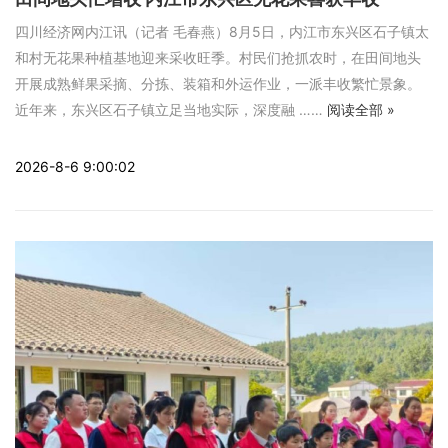
四川经济网内江讯（记者 毛春燕）8月5日，内江市东兴区石子镇太
和村无花果种植基地迎来采收旺季。村民们抢抓农时，在田间地头
开展成熟鲜果采摘、分拣、装箱和外运作业，一派丰收繁忙景象。
近年来，东兴区石子镇立足当地实际，深度融 ……
阅读全部 »
2026-8-6 9:00:02