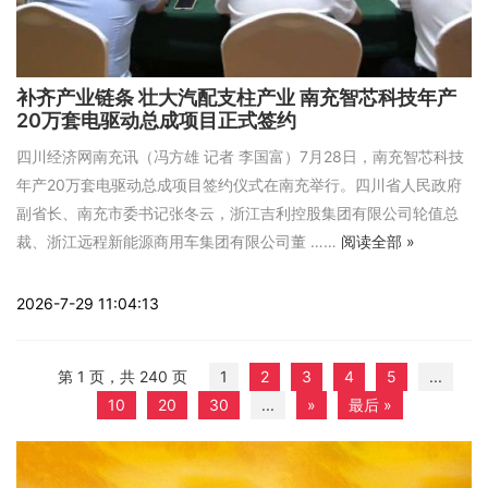
补齐产业链条 壮大汽配支柱产业 南充智芯科技年产
20万套电驱动总成项目正式签约
四川经济网南充讯（冯方雄 记者 李国富）7月28日，南充智芯科技
年产20万套电驱动总成项目签约仪式在南充举行。四川省人民政府
副省长、南充市委书记张冬云，浙江吉利控股集团有限公司轮值总
裁、浙江远程新能源商用车集团有限公司董 ……
阅读全部 »
2026-7-29 11:04:13
第 1 页，共 240 页
1
2
3
4
5
...
10
20
30
...
»
最后 »