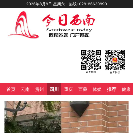
2026年8月8日 星期六
热线: 028-86630890
四川
推荐
首页
云南
贵州
重庆
西藏
体娱
健康