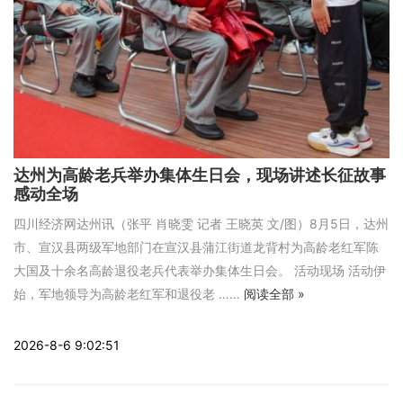
达州为高龄老兵举办集体生日会，现场讲述长征故事
感动全场
四川经济网达州讯（张平 肖晓雯 记者 王晓英 文/图）8月5日，达州
市、宣汉县两级军地部门在宣汉县蒲江街道龙背村为高龄老红军陈
大国及十余名高龄退役老兵代表举办集体生日会。 活动现场 活动伊
始，军地领导为高龄老红军和退役老 ……
阅读全部 »
2026-8-6 9:02:51