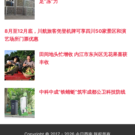
足“冻”力
8月至12月底，川航旅客凭登机牌可享四川50家景区和演
艺场所门票优惠
田间地头忙增收 内江市东兴区无花果喜获
丰收
中科中成“铁蜻蜓”筑牢成都公卫科技防线
Copyright © 2017 - 2026 今日西南 版权所有