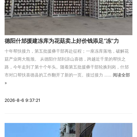
德阳什邡援建冻库为花菇卖上好价钱添足“冻”力
十年帮扶接力，第五批援彝干部再赴征程；一座冻库落地，破解花
菇产业两大瓶颈。 从德阳什邡到凉山喜德，跨越近千里的帮扶之
路，今年走到了第十个年头。随着第五批援彝干部轮换到岗，什邡
市对口帮扶喜德县的工作翻开了新的一页。接过接力 ……
阅读全部
»
2026-8-6 9:37:21