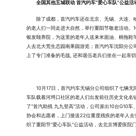
全国其他五城联动 首汽约车“爱心车队”公益活
除了成都，首汽约车还在北京、无锡、大连、哈
的老人们一同走进大自然，举行重阳节敬老活动。1
银发颐养院，为这里的老年人送来米面油、棉拖鞋等
人去北大荒生态园南果园游览；首汽约车沈阳分公
上了专门准备的毛毯, 还和退伍老兵们坐在一起亲
10月17日，首汽约车无锡分公司组织了七辆无
车队载着河埒口社区的老人们出发前往历史文化名
了“首汽助残 九九登高”活动，公司派出10台G1
协会和志愿者，上门接送22位重度残疾的老年人
织了重阳节“爱心车队”公益活动，去北京博爱医院