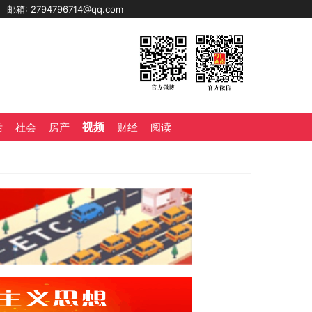
0
邮箱: 2794796714@qq.com
视频
活
社会
房产
财经
阅读