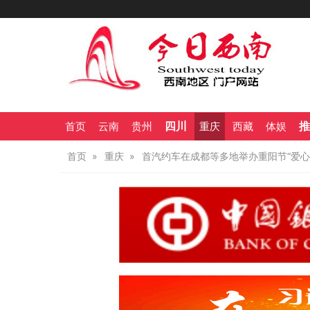
四川
推
首页
云南
贵州
重庆
西藏
体娱
首页
重庆
首汽约车在成都等多地举办重阳节“爱心