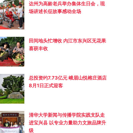
达州为高龄老兵举办集体生日会，现
场讲述长征故事感动全场
田间地头忙增收 内江市东兴区无花果
喜获丰收
总投资约‌7.73亿元 峨眉山悦榕庄酒店
8月1日正式迎客
清华大学新闻与传播学院实践支队走
进宝兴县 以专业力量助力文旅品牌升
级