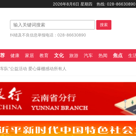
2026年8月6日 星期四
热线: 028-8663089
搜索
纠错及不良信息举报电话：028-86630890
荐
文化
焦点
健康
家居
教育
旅游
汽车
热闻
生
车队”公益活动 爱心爆棚感动所有人