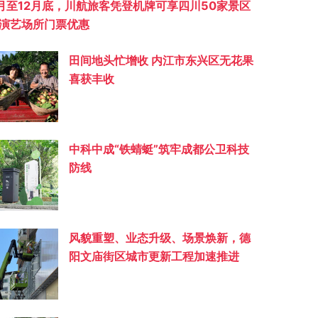
月至12月底，川航旅客凭登机牌可享四川50家景区
演艺场所门票优惠
田间地头忙增收 内江市东兴区无花果
喜获丰收
中科中成“铁蜻蜓”筑牢成都公卫科技
防线
风貌重塑、业态升级、场景焕新，德
阳文庙街区城市更新工程加速推进