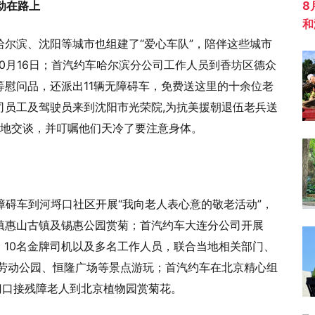
8
动在路上
和
尔滨、沈阳等城市也组建了“爱心车队”，陪伴这些城市
0月16日；首汽约车哈尔滨分公司工作人员到香坊区德众
慰问品，还派出11辆无障碍车，免费送这里的十余位老
司员工及驾驶员来到沈阳市光荣院,为抗美援朝退伍老兵送
切地交谈，并叮嘱他们天冷了要注意身体。
障碍车到河埒口社区开展“我向老人表心意的敬老活动”，
镇惠山古镇及锡惠公园赏菊；首汽约车大连分公司开展
0车、10名金牌司机以及多名工作人员，联合当地相关部门、
去劳动公园、恒隆广场等景点游玩；首汽约车在北京精心组
门口接残障老人到北京植物园赏菊花。