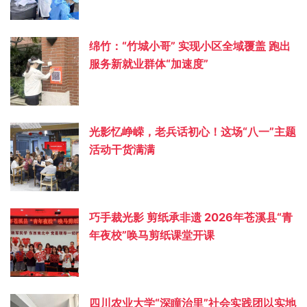
绵竹：“竹城小哥” 实现小区全域覆盖 跑出
服务新就业群体“加速度”
光影忆峥嵘，老兵话初心！这场“八一”主题
活动干货满满
巧手裁光影 剪纸承非遗 2026年苍溪县“青
年夜校”唤马剪纸课堂开课
四川农业大学“深瞳治里”社会实践团以实地