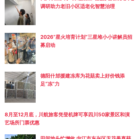
调研助力老旧小区适老化智慧治理
2026“星火培育计划”三星堆小小讲解员招
募启动
德阳什邡援建冻库为花菇卖上好价钱添
足“冻”力
8月至12月底，川航旅客凭登机牌可享四川50家景区和演
艺场所门票优惠
田间地头忙增收 内江市东兴区无花果喜获