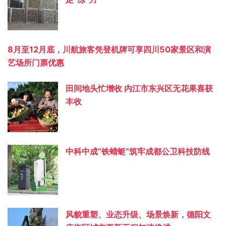
8月至12月底，川航旅客凭登机牌可享四川50家景区和演
艺场所门票优惠
田间地头忙增收 内江市东兴区无花果喜获
丰收
中科中成“铁蜻蜓”筑牢成都公卫科技防线
风貌重塑、业态升级、场景焕新，德阳文