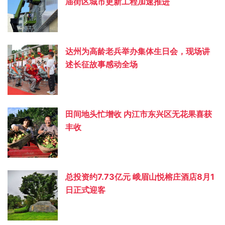
庙街区城市更新工程加速推进
达州为高龄老兵举办集体生日会，现场讲
述长征故事感动全场
田间地头忙增收 内江市东兴区无花果喜获
丰收
总投资约‌7.73亿元 峨眉山悦榕庄酒店8月1
日正式迎客