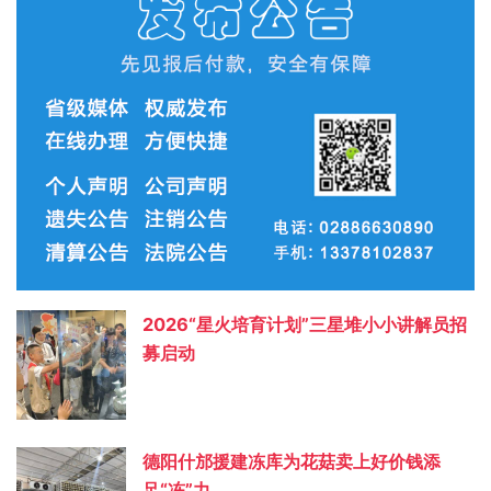
2026“星火培育计划”三星堆小小讲解员招
募启动
德阳什邡援建冻库为花菇卖上好价钱添
足“冻”力