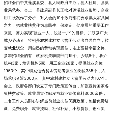
招聘会由中共蓬溪县委、县人民政府主办，县人社局、县就
业局承办。会上，县政府副县长王松对蓬溪就业形势，企业
用工状况作了分析，对入会的19个政府部门要求集大家共同
之力，把就业扶贫作为惠民生、保稳定、促发展的重要工作
来抓，努力实现“就业一人，脱贫一户”的目标。并鼓励广大
城乡劳动者，特别是农村建档立卡贫困劳动者自强自立，转
变就业观念，用自己的劳动实现脱贫，走上富裕幸福之路。
参加招聘会的有：政府机关职能部门19个、乡镇8个、职介
机构3家，培训机构5家、用工企业28家，提供就业岗位
1950个，其中特别适合贫困劳动者就业的岗位385个，入
场求职者近3000人，其中农村建档立卡贫困劳动力167个。
会上，政府各部门设立了专门政策宣传台，加强宣传国家各
项扶贫政策。就业局宣传站发放就业宣传资料3000余份，
二名工作人员耐心讲解当前就业扶贫优惠政策，包括免费培
训、免费职介、就业援助、社保补贴、小额贷款、创业奖