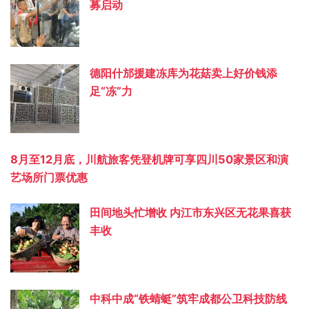
募启动
德阳什邡援建冻库为花菇卖上好价钱添
足“冻”力
8月至12月底，川航旅客凭登机牌可享四川50家景区和演
艺场所门票优惠
田间地头忙增收 内江市东兴区无花果喜获
丰收
中科中成“铁蜻蜓”筑牢成都公卫科技防线