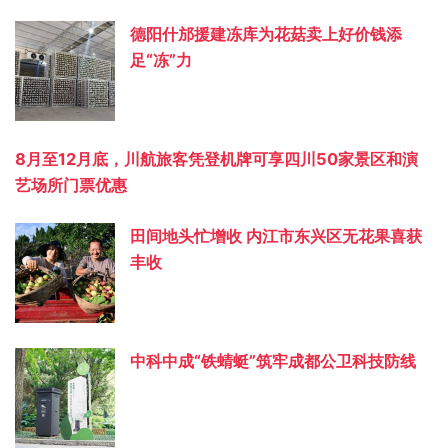
德阳什邡援建冻库为花菇卖上好价钱添
足“冻”力
8月至12月底，川航旅客凭登机牌可享四川50家景区和演
艺场所门票优惠
田间地头忙增收 内江市东兴区无花果喜获
丰收
中科中成“铁蜻蜓”筑牢成都公卫科技防线