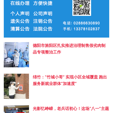
德阳市旌阳区扎实推进治理制售假劣肉制
品专项整治工作
绵竹：“竹城小哥” 实现小区全域覆盖 跑出
服务新就业群体“加速度”
光影忆峥嵘，老兵话初心！这场“八一”主题