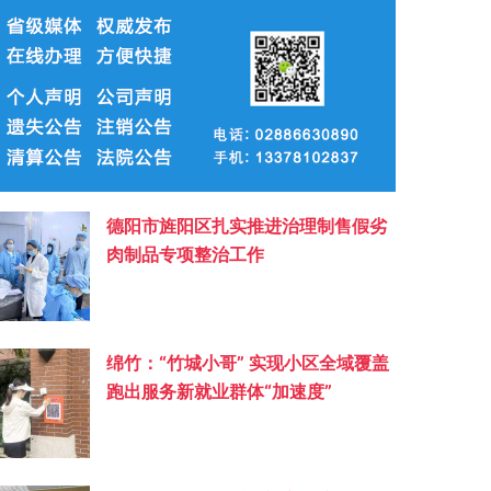
德阳市旌阳区扎实推进治理制售假劣
肉制品专项整治工作
绵竹：“竹城小哥” 实现小区全域覆盖
跑出服务新就业群体“加速度”