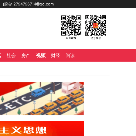
0
邮箱: 2794796714@qq.com
视频
活
社会
房产
财经
阅读