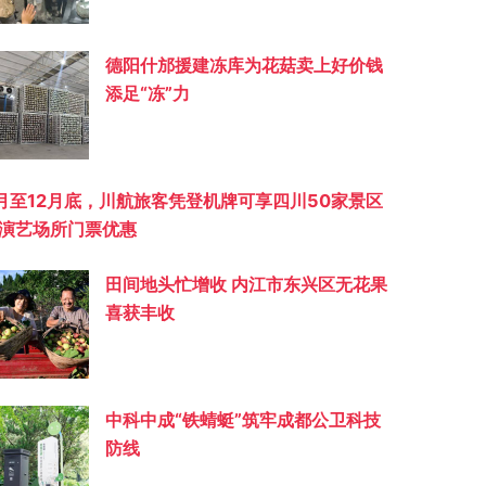
德阳什邡援建冻库为花菇卖上好价钱
添足“冻”力
月至12月底，川航旅客凭登机牌可享四川50家景区
演艺场所门票优惠
田间地头忙增收 内江市东兴区无花果
喜获丰收
中科中成“铁蜻蜓”筑牢成都公卫科技
防线