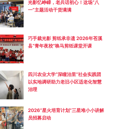
光影忆峥嵘，老兵话初心！这场“八
一”主题活动干货满满
巧手裁光影 剪纸承非遗 2026年苍溪
县“青年夜校”唤马剪纸课堂开课
四川农业大学“深瞳治里”社会实践团
以实地调研助力老旧小区适老化智慧
治理
2026“星火培育计划”三星堆小小讲解
员招募启动