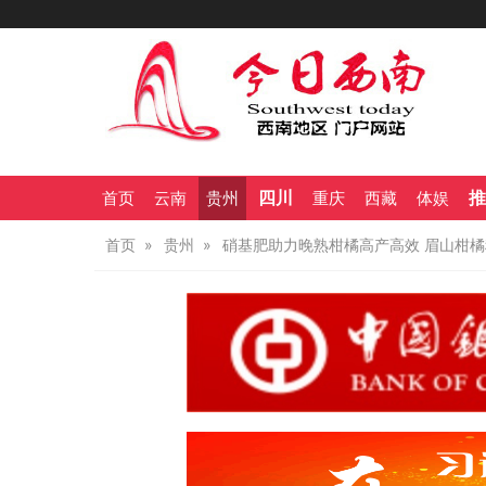
四川
推
首页
云南
贵州
重庆
西藏
体娱
首页
贵州
硝基肥助力晚熟柑橘高产高效 眉山柑