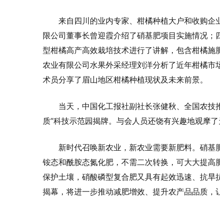
来自四川的业内专家、柑橘种植大户和收购企
限公司董事长曾迎霞介绍了硝基肥项目实施情况；
型柑橘高产高效栽培技术进行了讲解，包含柑橘施
农业有限公司水果外采经理刘洋分析了近年柑橘市
术员分享了眉山地区柑橘种植现状及未来前景。
当天，中国化工报社副社长张健秋、全国农技
质”科技示范园揭牌。与会人员还饶有兴趣地观摩
新时代召唤新农业，新农业需要新肥料。硝基
铵态和酰胺态氮化肥，不需二次转换，可大大提高
保护土壤，硝酸磷型复合肥又具有起效迅速、抗旱
揭幕，将进一步推动减肥增效、提升农产品品质，