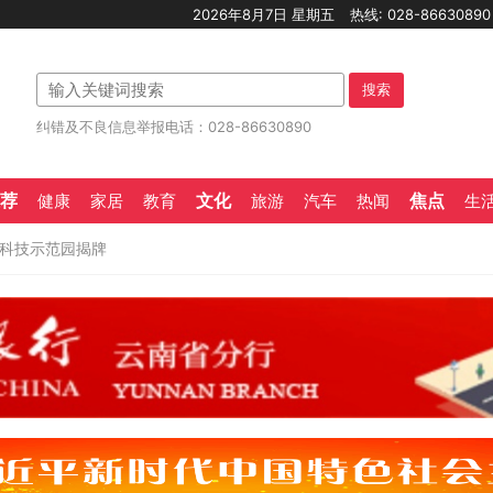
2026年8月7日 星期五
热线: 028-8663089
搜索
纠错及不良信息举报电话：028-86630890
荐
文化
焦点
健康
家居
教育
旅游
汽车
热闻
生
橘科技示范园揭牌