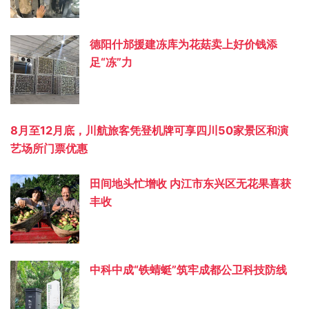
德阳什邡援建冻库为花菇卖上好价钱添
足“冻”力
8月至12月底，川航旅客凭登机牌可享四川50家景区和演
艺场所门票优惠
田间地头忙增收 内江市东兴区无花果喜获
丰收
中科中成“铁蜻蜓”筑牢成都公卫科技防线