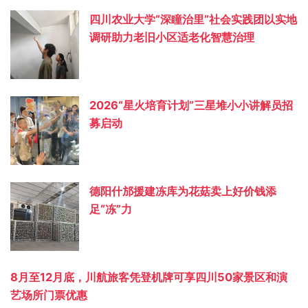
四川农业大学“深瞳治里”社会实践团以实地
调研助力老旧小区适老化智慧治理
2026“星火培育计划”三星堆小小讲解员招
募启动
德阳什邡援建冻库为花菇卖上好价钱添
足“冻”力
8月至12月底，川航旅客凭登机牌可享四川50家景区和演
艺场所门票优惠