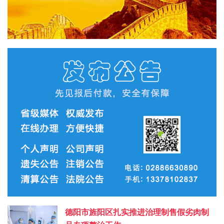
德阳市旌阳区扎实推进治理制售假劣肉制