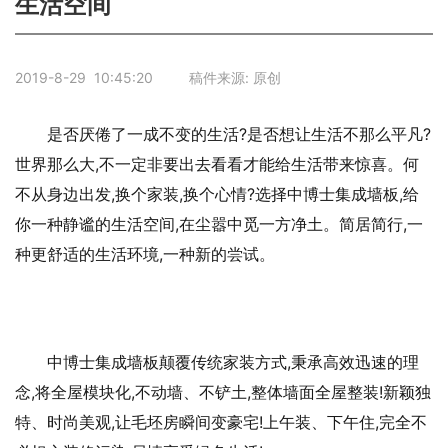
生活空间
2019-8-29 10:45:20 稿件来源: 原创
是否厌倦了一成不变的生活?是否想让生活不那么平凡?
世界那么大,不一定非要出去看看才能给生活带来惊喜。何
不从身边出发,换个家装,换个心情?选择中博士集成墙板,给
你一种静谧的生活空间,在尘嚣中觅一方净土。简居简行,一
种更舒适的生活环境,一种新的尝试。
中博士集成墙板颠覆传统家装方式,秉承高效迅速的理
念,将全屋模块化,不动墙、不铲土,整体墙面全屋整装!新颖独
特、时尚美观,让毛坯房瞬间变豪宅!上午装、下午住,完全不