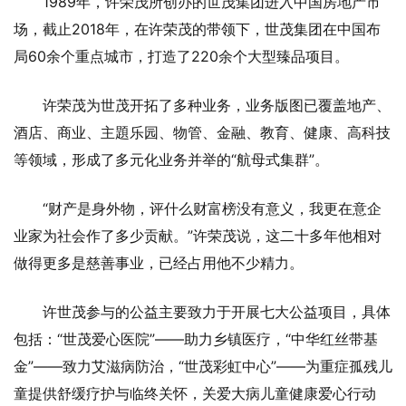
1989年，许荣茂所创办的世茂集团进入中国房地产市
场，截止2018年，在许荣茂的带领下，世茂集团在中国布
局60余个重点城市，打造了220余个大型臻品项目。
许荣茂为世茂开拓了多种业务，业务版图已覆盖地产、
酒店、商业、主題乐园、物管、金融、教育、健康、高科技
等领域，形成了多元化业务并举的“航母式集群”。
“财产是身外物，评什么财富榜没有意义，我更在意企
业家为社会作了多少贡献。”许荣茂说，这二十多年他相对
做得更多是慈善事业，已经占用他不少精力。
许世茂参与的公益主要致力于开展七大公益项目，具体
包括：“世茂爱心医院”——助力乡镇医疗，“中华红丝带基
金”——致力艾滋病防治，“世茂彩虹中心”——为重症孤残儿
童提供舒缓疗护与临终关怀，关爱大病儿童健康爱心行动