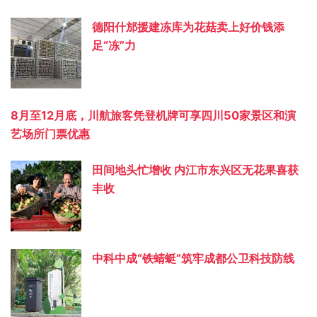
德阳什邡援建冻库为花菇卖上好价钱添
足“冻”力
8月至12月底，川航旅客凭登机牌可享四川50家景区和演
艺场所门票优惠
田间地头忙增收 内江市东兴区无花果喜获
丰收
中科中成“铁蜻蜓”筑牢成都公卫科技防线