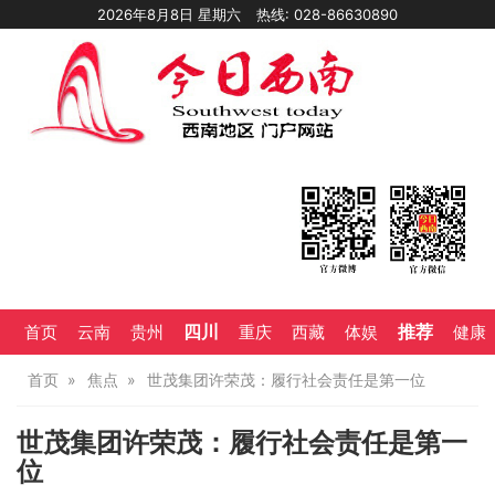
2026年8月8日 星期六
热线: 028-86630890
四川
推荐
首页
云南
贵州
重庆
西藏
体娱
健康
首页
焦点
世茂集团许荣茂：履行社会责任是第一位
世茂集团许荣茂：履行社会责任是第一
位