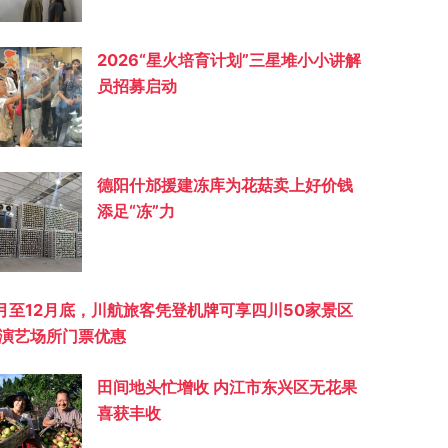
2026“星火培育计划”三星堆小小讲解
员招募启动
德阳什邡援建冻库为花菇卖上好价钱
添足“冻”力
月至12月底，川航旅客凭登机牌可享四川50家景区
演艺场所门票优惠
田间地头忙增收 内江市东兴区无花果
喜获丰收