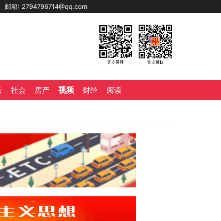
0
邮箱: 2794796714@qq.com
视频
活
社会
房产
财经
阅读