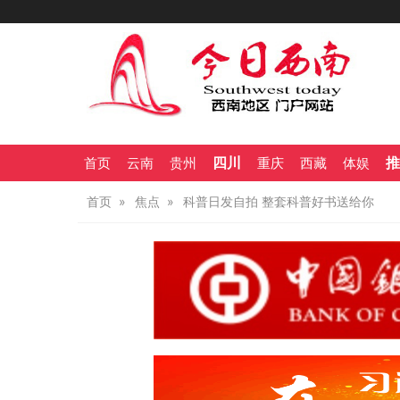
四川
推
首页
云南
贵州
重庆
西藏
体娱
首页
焦点
科普日发自拍 整套科普好书送给你