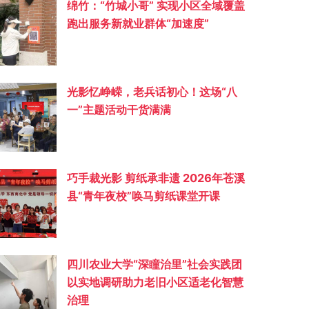
绵竹：“竹城小哥” 实现小区全域覆盖
跑出服务新就业群体“加速度”
光影忆峥嵘，老兵话初心！这场“八
一”主题活动干货满满
巧手裁光影 剪纸承非遗 2026年苍溪
县“青年夜校”唤马剪纸课堂开课
四川农业大学“深瞳治里”社会实践团
以实地调研助力老旧小区适老化智慧
治理