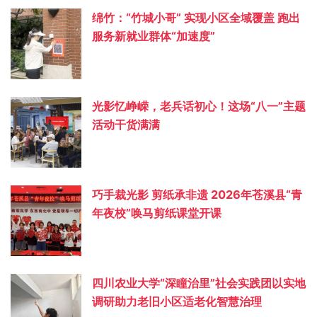
绵竹：“竹城小哥” 实现小区全域覆盖 跑出
服务新就业群体“加速度”
光影忆峥嵘，老兵话初心！这场“八一”主题
活动干货满满
巧手裁光影 剪纸承非遗 2026年苍溪县“青
年夜校”唤马剪纸课堂开课
四川农业大学“深瞳治里”社会实践团以实地
调研助力老旧小区适老化智慧治理