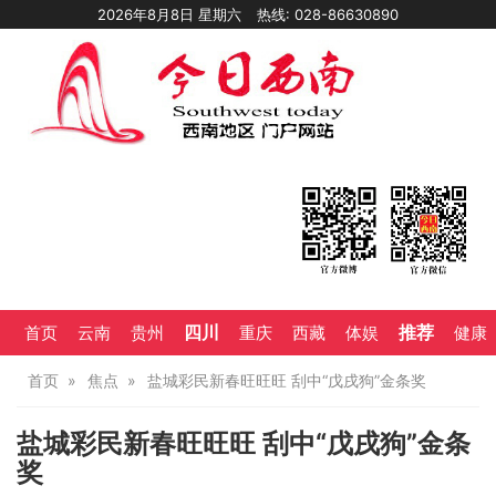
2026年8月8日 星期六
热线: 028-86630890
四川
推荐
首页
云南
贵州
重庆
西藏
体娱
健康
首页
焦点
盐城彩民新春旺旺旺 刮中“戊戌狗”金条奖
盐城彩民新春旺旺旺 刮中“戊戌狗”金条
奖