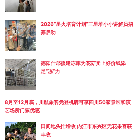
2026“星火培育计划”三星堆小小讲解员招
募启动
德阳什邡援建冻库为花菇卖上好价钱添
足“冻”力
8月至12月底，川航旅客凭登机牌可享四川50家景区和演
艺场所门票优惠
田间地头忙增收 内江市东兴区无花果喜获
丰收