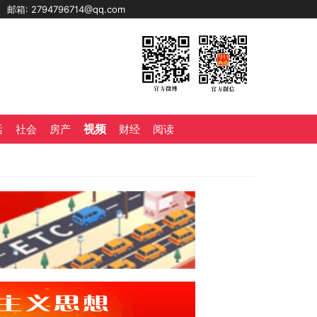
0
邮箱: 2794796714@qq.com
视频
活
社会
房产
财经
阅读