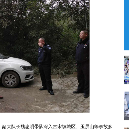
、副大队长魏忠明带队深入古宋镇城区、玉屏山等事故多