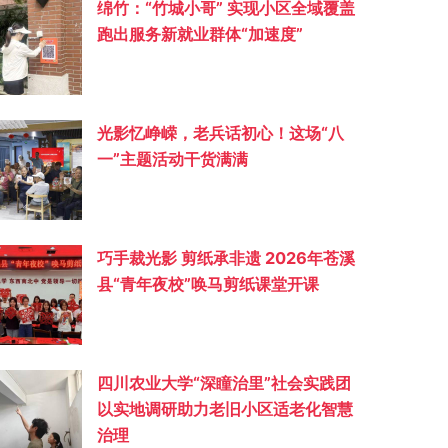
绵竹：“竹城小哥” 实现小区全域覆盖
跑出服务新就业群体“加速度”
光影忆峥嵘，老兵话初心！这场“八
一”主题活动干货满满
巧手裁光影 剪纸承非遗 2026年苍溪
县“青年夜校”唤马剪纸课堂开课
四川农业大学“深瞳治里”社会实践团
以实地调研助力老旧小区适老化智慧
治理