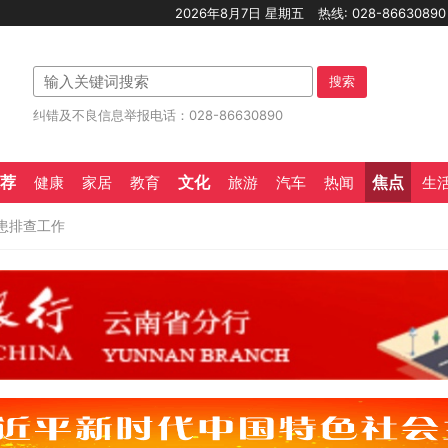
2026年8月7日 星期五
热线: 028-8663089
搜索
纠错及不良信息举报电话：028-86630890
荐
文化
焦点
健康
家居
教育
旅游
汽车
热闻
生
患排查工作