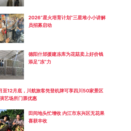
2026“星火培育计划”三星堆小小讲解
员招募启动
德阳什邡援建冻库为花菇卖上好价钱
添足“冻”力
月至12月底，川航旅客凭登机牌可享四川50家景区
演艺场所门票优惠
田间地头忙增收 内江市东兴区无花果
喜获丰收