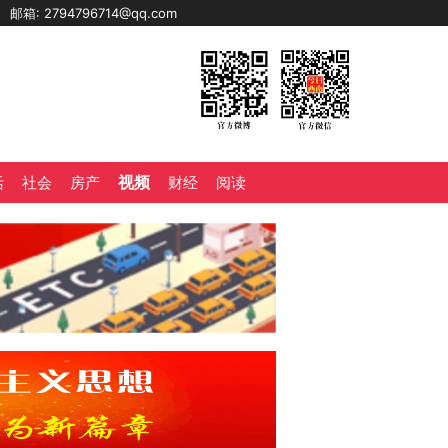
0
邮箱: 2794796714@qq.com
视频
活
社会
房产
财经
阅读