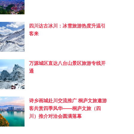
四川达古冰川：冰雪旅游热度升温引
客来
万源城区直达八台山景区旅游专线开
通
诗乡画城赴川交流推广 桐庐文旅邀游
客共赏四季风华——桐庐文旅（四
川）推介对洽会圆满落幕