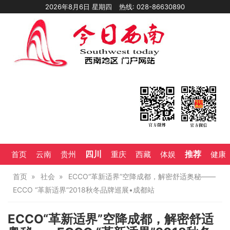
2026年8月6日 星期四
热线: 028-86630890
四川
推荐
首页
云南
贵州
重庆
西藏
体娱
健康
首页
社会
ECCO“革新适界”空降成都，解密舒适奥秘——
ECCO “革新适界”2018秋冬品牌巡展•成都站
ECCO“革新适界”空降成都，解密舒适