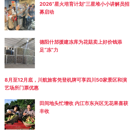
2026“星火培育计划”三星堆小小讲解员招
募启动
德阳什邡援建冻库为花菇卖上好价钱添
足“冻”力
8月至12月底，川航旅客凭登机牌可享四川50家景区和演
艺场所门票优惠
田间地头忙增收 内江市东兴区无花果喜获
丰收