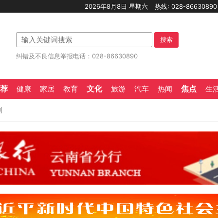
2026年8月8日 星期六
热线: 028-8663089
搜索
纠错及不良信息举报电话：028-86630890
荐
文化
焦点
健康
家居
教育
旅游
汽车
热闻
生
则