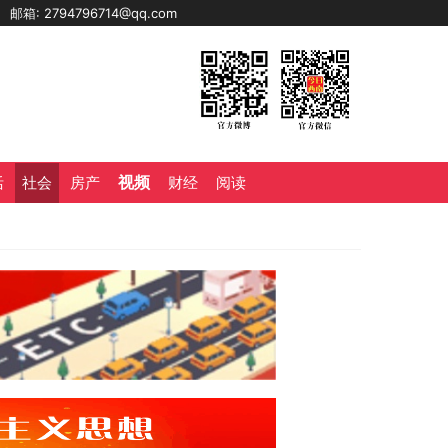
0
邮箱: 2794796714@qq.com
视频
活
社会
房产
财经
阅读