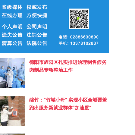
德阳市旌阳区扎实推进治理制售假劣
肉制品专项整治工作
绵竹：“竹城小哥” 实现小区全域覆盖
跑出服务新就业群体“加速度”