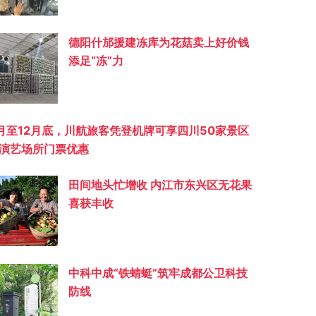
德阳什邡援建冻库为花菇卖上好价钱
添足“冻”力
月至12月底，川航旅客凭登机牌可享四川50家景区
演艺场所门票优惠
田间地头忙增收 内江市东兴区无花果
喜获丰收
中科中成“铁蜻蜓”筑牢成都公卫科技
防线