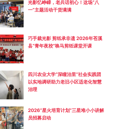
光影忆峥嵘，老兵话初心！这场“八
一”主题活动干货满满
巧手裁光影 剪纸承非遗 2026年苍溪
县“青年夜校”唤马剪纸课堂开课
四川农业大学“深瞳治里”社会实践团
以实地调研助力老旧小区适老化智慧
治理
2026“星火培育计划”三星堆小小讲解
员招募启动