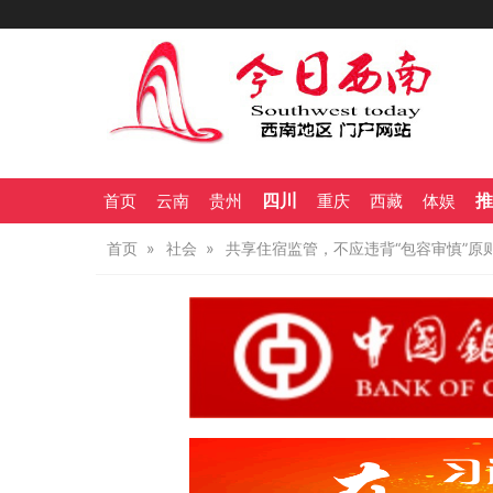
四川
推
首页
云南
贵州
重庆
西藏
体娱
首页
社会
共享住宿监管，不应违背“包容审慎”原