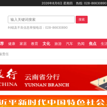
2026年8月6日 星期四
热线: 028-8663089
搜索
纠错及不良信息举报电话：028-86630890
荐
文化
焦点
健康
家居
教育
旅游
汽车
热闻
生
输责任