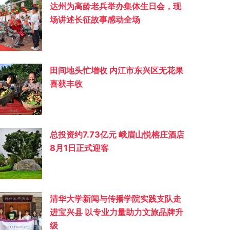
达州为高龄老兵举办集体生日会，现
场讲述长征故事感动全场
田间地头忙增收 内江市东兴区无花果
喜获丰收
总投资约‌7.73亿元 峨眉山悦榕庄酒店
8月1日正式迎客
清华大学新闻与传播学院实践支队走
进宝兴县 以专业力量助力文旅品牌升
级