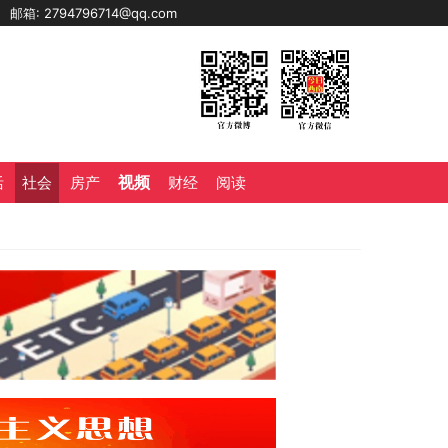
0
邮箱: 2794796714@qq.com
视频
活
社会
房产
财经
阅读