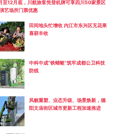
月至12月底，川航旅客凭登机牌可享四川50家景区
演艺场所门票优惠
田间地头忙增收 内江市东兴区无花果
喜获丰收
中科中成“铁蜻蜓”筑牢成都公卫科技
防线
风貌重塑、业态升级、场景焕新，德
阳文庙街区城市更新工程加速推进