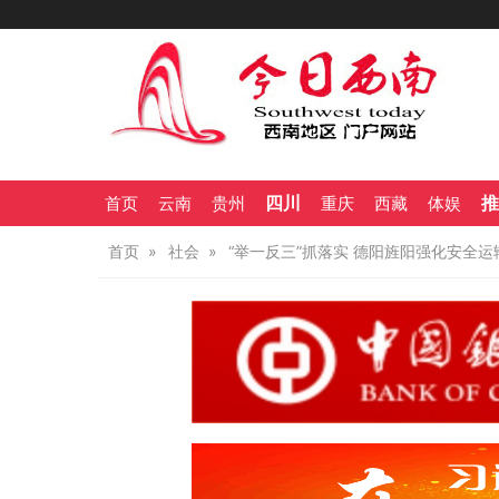
四川
推
首页
云南
贵州
重庆
西藏
体娱
首页
社会
“举一反三”抓落实 德阳旌阳强化安全运