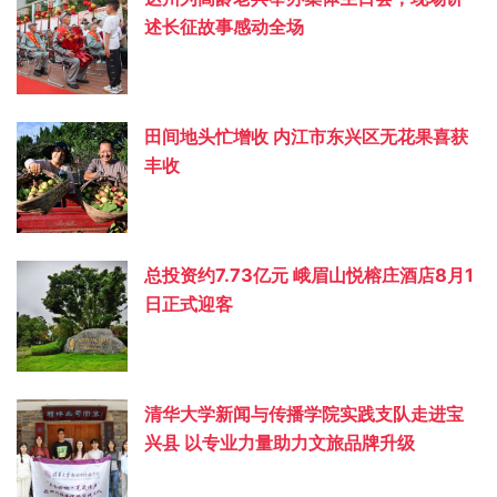
述长征故事感动全场
田间地头忙增收 内江市东兴区无花果喜获
丰收
总投资约‌7.73亿元 峨眉山悦榕庄酒店8月1
日正式迎客
清华大学新闻与传播学院实践支队走进宝
兴县 以专业力量助力文旅品牌升级