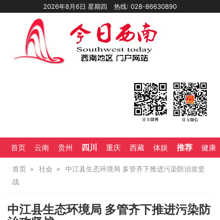
2026年8月6日 星期四
热线: 028-86630890
四川
推荐
首页
云南
贵州
重庆
西藏
体娱
健康
首页
社会
中江县生态环境局 多管齐下推进污染防治攻坚
战
中江县生态环境局 多管齐下推进污染防