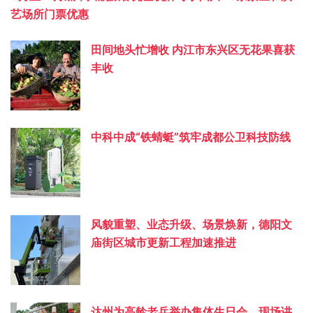
艺场所门票优惠
田间地头忙增收 内江市东兴区无花果喜获
丰收
中科中成“铁蜻蜓”筑牢成都公卫科技防线
风貌重塑、业态升级、场景焕新，德阳文
庙街区城市更新工程加速推进
达州为高龄老兵举办集体生日会，现场讲