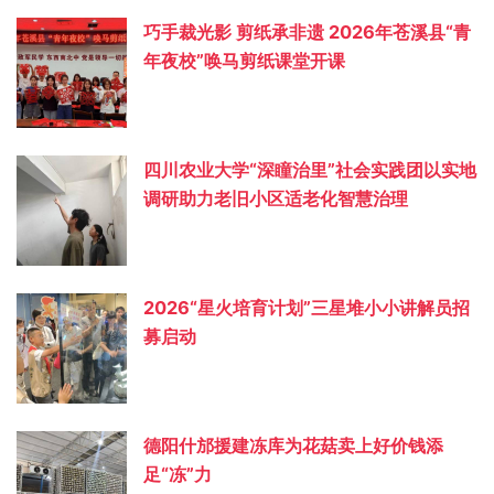
巧手裁光影 剪纸承非遗 2026年苍溪县“青
年夜校”唤马剪纸课堂开课
四川农业大学“深瞳治里”社会实践团以实地
调研助力老旧小区适老化智慧治理
2026“星火培育计划”三星堆小小讲解员招
募启动
德阳什邡援建冻库为花菇卖上好价钱添
足“冻”力