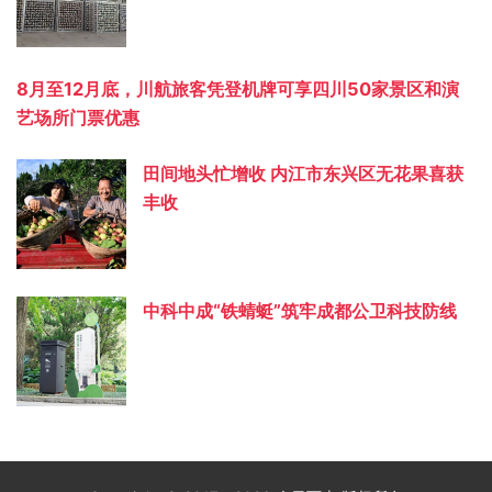
8月至12月底，川航旅客凭登机牌可享四川50家景区和演
艺场所门票优惠
田间地头忙增收 内江市东兴区无花果喜获
丰收
中科中成“铁蜻蜓”筑牢成都公卫科技防线