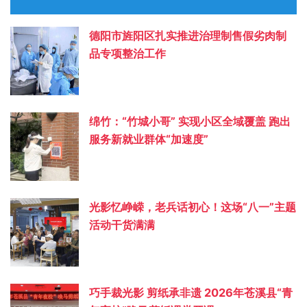
德阳市旌阳区扎实推进治理制售假劣肉制
品专项整治工作
绵竹：“竹城小哥” 实现小区全域覆盖 跑出
服务新就业群体“加速度”
光影忆峥嵘，老兵话初心！这场“八一”主题
活动干货满满
巧手裁光影 剪纸承非遗 2026年苍溪县“青