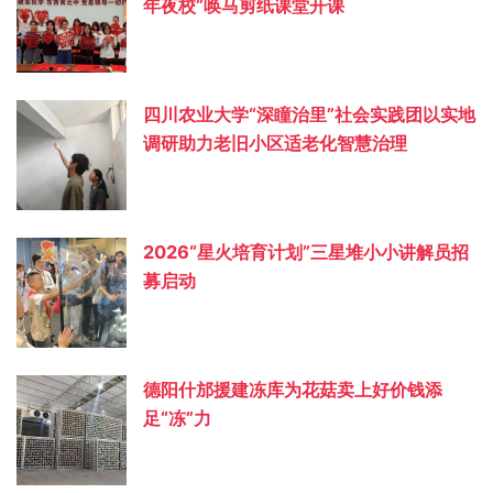
年夜校”唤马剪纸课堂开课
四川农业大学“深瞳治里”社会实践团以实地
调研助力老旧小区适老化智慧治理
2026“星火培育计划”三星堆小小讲解员招
募启动
德阳什邡援建冻库为花菇卖上好价钱添
足“冻”力