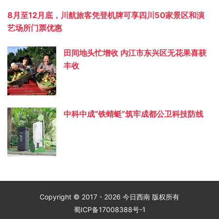
8月至12月底，川航旅客凭登机牌可享四川50家景区和演
艺场所门票优惠
田间地头忙增收 内江市东兴区无花果喜获
丰收
中科中成“铁蜻蜓”筑牢成都公卫科技防线
Copyright © 2017 - 2026 今日西南 版权所有
蜀ICP备17008388号-1