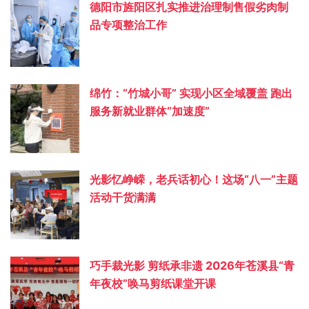
德阳市旌阳区扎实推进治理制售假劣肉制
品专项整治工作
绵竹：“竹城小哥” 实现小区全域覆盖 跑出
服务新就业群体“加速度”
光影忆峥嵘，老兵话初心！这场“八一”主题
活动干货满满
巧手裁光影 剪纸承非遗 2026年苍溪县“青
年夜校”唤马剪纸课堂开课