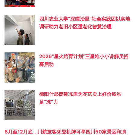
四川农业大学“深瞳治里”社会实践团以实地
调研助力老旧小区适老化智慧治理
2026“星火培育计划”三星堆小小讲解员招
募启动
德阳什邡援建冻库为花菇卖上好价钱添
足“冻”力
8月至12月底，川航旅客凭登机牌可享四川50家景区和演