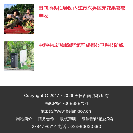
田间地头忙增收 内江市东兴区无花果喜获
丰收
中科中成“铁蜻蜓”筑牢成都公卫科技防线
Copyright © 2017 - 2026 今日西南 版权所有
蜀ICP备17008388号-1
https://www.beian.gov.cn
网站简介
商务合作
版权声明
编辑部邮箱及QQ：
2794796714 电话：028-86630890