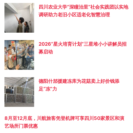
四川农业大学“深瞳治里”社会实践团以实地
调研助力老旧小区适老化智慧治理
2026“星火培育计划”三星堆小小讲解员招
募启动
德阳什邡援建冻库为花菇卖上好价钱添
足“冻”力
8月至12月底，川航旅客凭登机牌可享四川50家景区和演
艺场所门票优惠