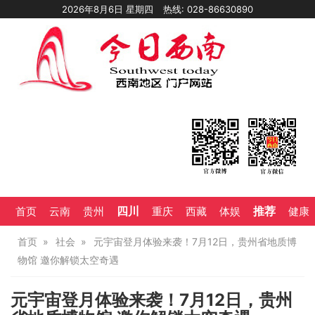
2026年8月6日 星期四
热线: 028-86630890
四川
推荐
首页
云南
贵州
重庆
西藏
体娱
健康
首页
社会
元宇宙登月体验来袭！7月12日，贵州省地质博
物馆 邀你解锁太空奇遇
元宇宙登月体验来袭！7月12日，贵州