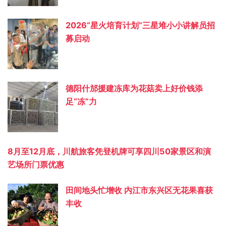
2026“星火培育计划”三星堆小小讲解员招
募启动
德阳什邡援建冻库为花菇卖上好价钱添
足“冻”力
8月至12月底，川航旅客凭登机牌可享四川50家景区和演
艺场所门票优惠
田间地头忙增收 内江市东兴区无花果喜获
丰收