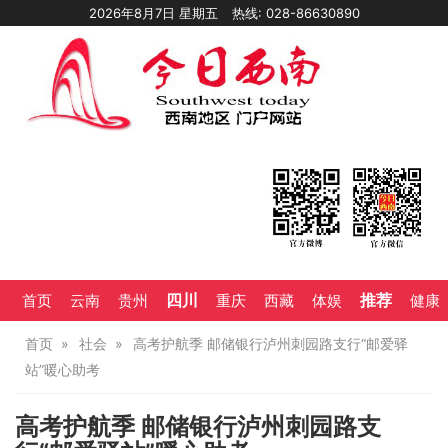
2026年8月7日 星期五
热线: 028-86630890
四川
推荐
首页
云南
贵州
重庆
西藏
体娱
健康
首页
社会
高考护航季 邮储银行泸州刺园路支行“邮爱驿
站”暖心助考
高考护航季 邮储银行泸州刺园路支