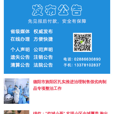
德阳市旌阳区扎实推进治理制售假劣肉制
品专项整治工作
绵竹：“竹城小哥” 实现小区全域覆盖 跑出