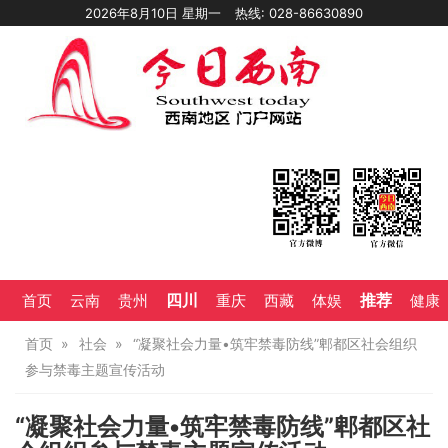
2026年8月10日 星期一
热线: 028-86630890
四川
推荐
首页
云南
贵州
重庆
西藏
体娱
健康
首页
社会
“凝聚社会力量•筑牢禁毒防线”郫都区社会组织
参与禁毒主题宣传活动
“凝聚社会力量•筑牢禁毒防线”郫都区社