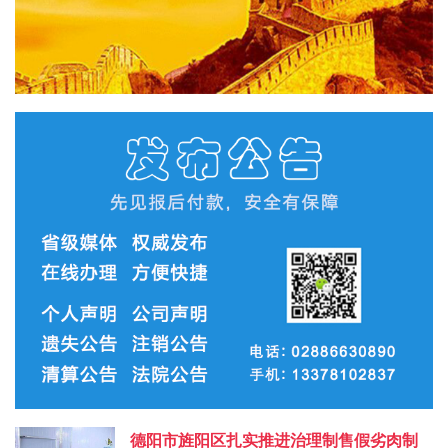
德阳市旌阳区扎实推进治理制售假劣肉制