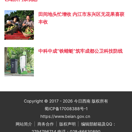
田间地头忙增收 内江市东兴区无花果喜获
丰收
中科中成“铁蜻蜓”筑牢成都公卫科技防线
Copyright © 2017 - 2026 今日西南 版权所有
蜀ICP备17008388号-1
https://www.beian.gov.cn
网站简介
商务合作
版权声明
编辑部邮箱及QQ：
2794796714 电话：028-86630890