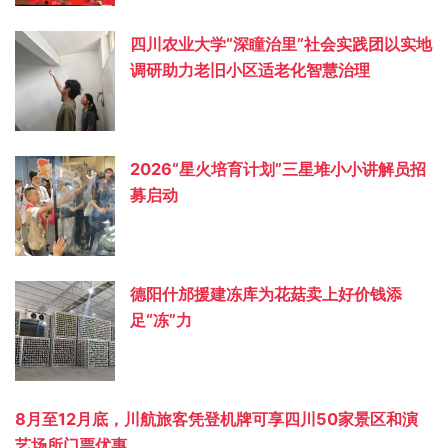
四川农业大学“深瞳治里”社会实践团以实地
调研助力老旧小区适老化智慧治理
2026“星火培育计划”三星堆小小讲解员招
募启动
德阳什邡援建冻库为花菇卖上好价钱添
足“冻”力
8月至12月底，川航旅客凭登机牌可享四川50家景区和演
艺场所门票优惠