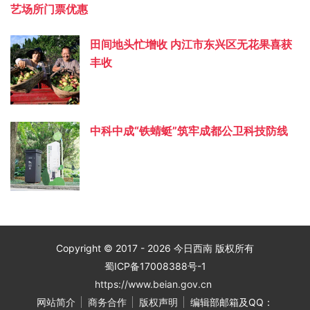
艺场所门票优惠
田间地头忙增收 内江市东兴区无花果喜获
丰收
中科中成“铁蜻蜓”筑牢成都公卫科技防线
Copyright © 2017 - 2026 今日西南 版权所有
蜀ICP备17008388号-1
https://www.beian.gov.cn
网站简介
商务合作
版权声明
编辑部邮箱及QQ：