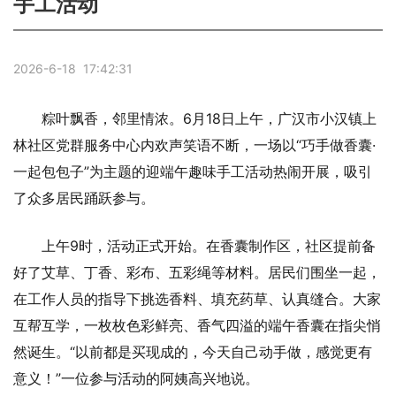
手工活动
2026-6-18 17:42:31
粽叶飘香，邻里情浓。6月18日上午，广汉市小汉镇上
林社区党群服务中心内欢声笑语不断，一场以“巧手做香囊·
一起包包子”为主题的迎端午趣味手工活动热闹开展，吸引
了众多居民踊跃参与。
上午9时，活动正式开始。在香囊制作区，社区提前备
好了艾草、丁香、彩布、五彩绳等材料。居民们围坐一起，
在工作人员的指导下挑选香料、填充药草、认真缝合。大家
互帮互学，一枚枚色彩鲜亮、香气四溢的端午香囊在指尖悄
然诞生。“以前都是买现成的，今天自己动手做，感觉更有
意义！”一位参与活动的阿姨高兴地说。