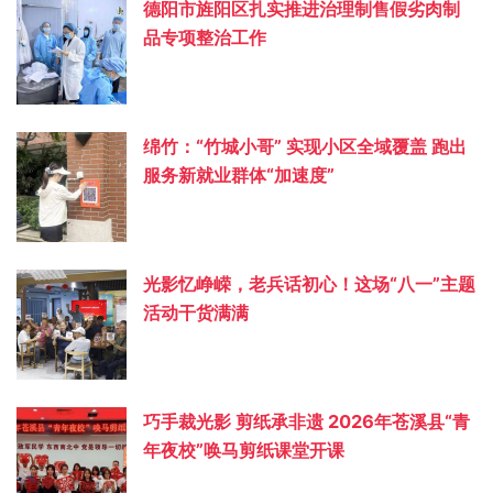
德阳市旌阳区扎实推进治理制售假劣肉制
品专项整治工作
绵竹：“竹城小哥” 实现小区全域覆盖 跑出
服务新就业群体“加速度”
光影忆峥嵘，老兵话初心！这场“八一”主题
活动干货满满
巧手裁光影 剪纸承非遗 2026年苍溪县“青
年夜校”唤马剪纸课堂开课