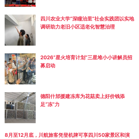
四川农业大学“深瞳治里”社会实践团以实地
调研助力老旧小区适老化智慧治理
2026“星火培育计划”三星堆小小讲解员招
募启动
德阳什邡援建冻库为花菇卖上好价钱添
足“冻”力
8月至12月底，川航旅客凭登机牌可享四川50家景区和演