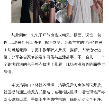
与此同时，包包子环节也热火朝天。揉面、调馅、包
捏……居民们分工协作、配合默契。经验丰富的“巧手”居民
主动当起老师，手把手教年轻人擀皮、捏褶。大家边做边
聊，分享各自家乡的端午习俗与生活趣事。不一会儿，一个
个饱满圆润的包子整齐摆满了蒸屉，现场弥漫着阵阵面香与
温情。
本次活动由上林社区组织，活动免费向全体居民开放。
社区提前通过接龙方式报名，名额很快报满。活动现场严格
落实佩戴口罩、手部卫生等防护措施，确保活动安全有序。