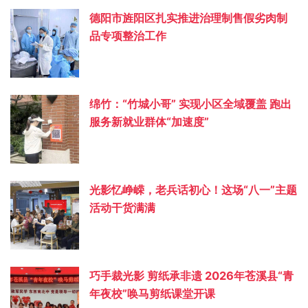
德阳市旌阳区扎实推进治理制售假劣肉制
品专项整治工作
绵竹：“竹城小哥” 实现小区全域覆盖 跑出
服务新就业群体“加速度”
光影忆峥嵘，老兵话初心！这场“八一”主题
活动干货满满
巧手裁光影 剪纸承非遗 2026年苍溪县“青
年夜校”唤马剪纸课堂开课