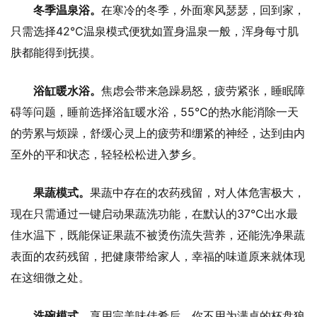
冬季温泉浴。
在寒冷的冬季，外面寒风瑟瑟，回到家，
只需选择42℃温泉模式便犹如置身温泉一般，浑身每寸肌
肤都能得到抚摸。
浴缸暖水浴。
焦虑会带来急躁易怒，疲劳紧张，睡眠障
碍等问题，睡前选择浴缸暖水浴，55℃的热水能消除一天
的劳累与烦躁，舒缓心灵上的疲劳和绷紧的神经，达到由内
至外的平和状态，轻轻松松进入梦乡。
果蔬模式。
果蔬中存在的农药残留，对人体危害极大，
现在只需通过一键启动果蔬洗功能，在默认的37℃出水最
佳水温下，既能保证果蔬不被烫伤流失营养，还能洗净果蔬
表面的农药残留，把健康带给家人，幸福的味道原来就体现
在这细微之处。
洗碗模式。
享用完美味佳肴后，你不用为满桌的杯盘狼