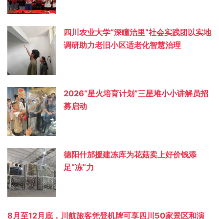
四川农业大学“深瞳治里”社会实践团以实地
调研助力老旧小区适老化智慧治理
2026“星火培育计划”三星堆小小讲解员招
募启动
德阳什邡援建冻库为花菇卖上好价钱添
足“冻”力
8月至12月底，川航旅客凭登机牌可享四川50家景区和演