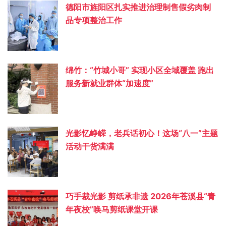
德阳市旌阳区扎实推进治理制售假劣肉制
品专项整治工作
绵竹：“竹城小哥” 实现小区全域覆盖 跑出
服务新就业群体“加速度”
光影忆峥嵘，老兵话初心！这场“八一”主题
活动干货满满
巧手裁光影 剪纸承非遗 2026年苍溪县“青
年夜校”唤马剪纸课堂开课