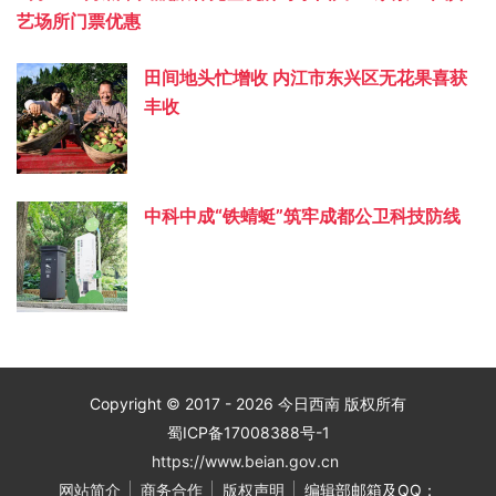
艺场所门票优惠
田间地头忙增收 内江市东兴区无花果喜获
丰收
中科中成“铁蜻蜓”筑牢成都公卫科技防线
Copyright © 2017 - 2026 今日西南 版权所有
蜀ICP备17008388号-1
https://www.beian.gov.cn
网站简介
商务合作
版权声明
编辑部邮箱及QQ：