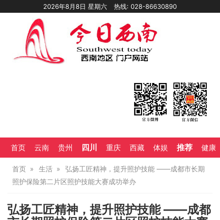
2026年8月8日 星期六
热线: 028-86630890
四川
推荐
首页
云南
贵州
重庆
西藏
体娱
健康
首页
生活
弘扬工匠精神，提升照护技能 ——成都市长期
照护保险第二片区照护技能大赛成功举办
弘扬工匠精神，提升照护技能 ——成都