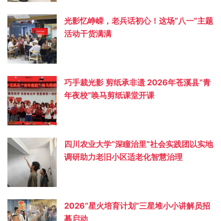
光影忆峥嵘，老兵话初心！这场“八一”主题
活动干货满满
巧手裁光影 剪纸承非遗 2026年苍溪县“青
年夜校”唤马剪纸课堂开课
四川农业大学“深瞳治里”社会实践团以实地
调研助力老旧小区适老化智慧治理
2026“星火培育计划”三星堆小小讲解员招
募启动