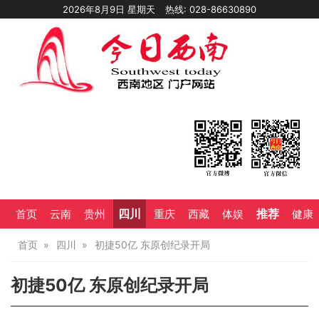
2026年8月9日 星期天
热线: 028-86630890
四川
推荐
首页
云南
贵州
重庆
西藏
体娱
健康
首页
四川
初捷50亿 东原创纪录开局
初捷50亿 东原创纪录开局