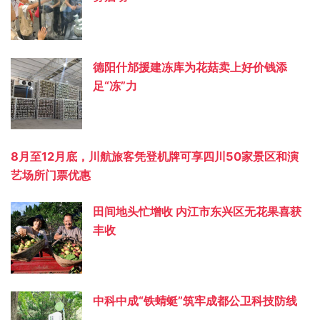
德阳什邡援建冻库为花菇卖上好价钱添
足“冻”力
8月至12月底，川航旅客凭登机牌可享四川50家景区和演
艺场所门票优惠
田间地头忙增收 内江市东兴区无花果喜获
丰收
中科中成“铁蜻蜓”筑牢成都公卫科技防线