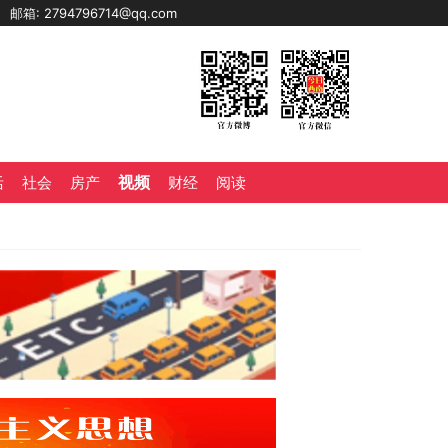
0
邮箱: 2794796714@qq.com
视频
活
社会
房产
财经
阅读