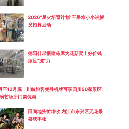
2026“星火培育计划”三星堆小小讲解
员招募启动
德阳什邡援建冻库为花菇卖上好价钱
添足“冻”力
月至12月底，川航旅客凭登机牌可享四川50家景区
演艺场所门票优惠
田间地头忙增收 内江市东兴区无花果
喜获丰收