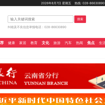
2026年8月7日 星期五
热线: 028-8663089
搜索
纠错及不良信息举报电话：028-86630890
荐
文化
焦点
健康
家居
教育
旅游
汽车
热闻
生