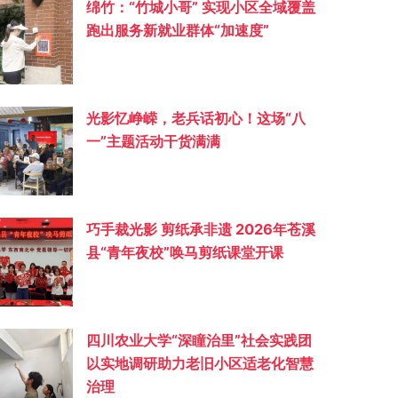
绵竹：“竹城小哥” 实现小区全域覆盖
跑出服务新就业群体“加速度”
光影忆峥嵘，老兵话初心！这场“八
一”主题活动干货满满
巧手裁光影 剪纸承非遗 2026年苍溪
县“青年夜校”唤马剪纸课堂开课
四川农业大学“深瞳治里”社会实践团
以实地调研助力老旧小区适老化智慧
治理