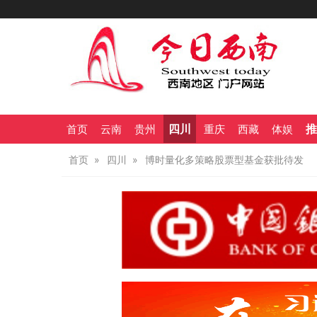
四川
推
首页
云南
贵州
重庆
西藏
体娱
首页
四川
博时量化多策略股票型基金获批待发