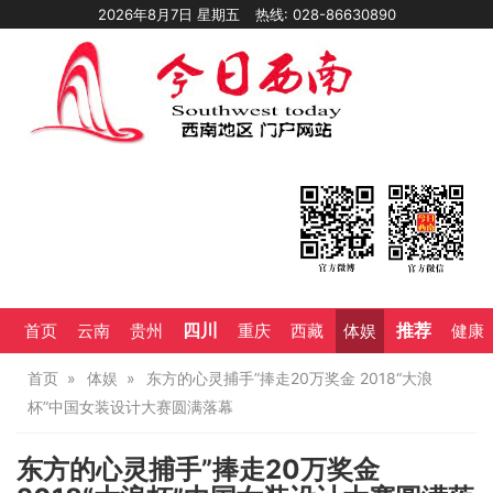
2026年8月7日 星期五
热线: 028-86630890
四川
推荐
首页
云南
贵州
重庆
西藏
体娱
健康
首页
体娱
东方的心灵捕手”捧走20万奖金 2018“大浪
杯”中国女装设计大赛圆满落幕
东方的心灵捕手”捧走20万奖金