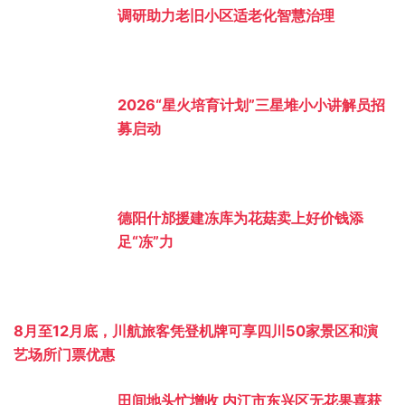
调研助力老旧小区适老化智慧治理
2026“星火培育计划”三星堆小小讲解员招
募启动
德阳什邡援建冻库为花菇卖上好价钱添
足“冻”力
8月至12月底，川航旅客凭登机牌可享四川50家景区和演
艺场所门票优惠
田间地头忙增收 内江市东兴区无花果喜获