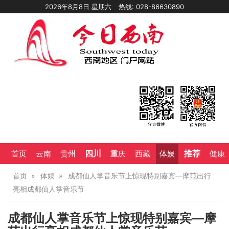
2026年8月8日 星期六
热线: 028-86630890
四川
推荐
首页
云南
贵州
重庆
西藏
体娱
健康
首页
体娱
成都仙人掌音乐节上惊现特别嘉宾—摩范出行
亮相成都仙人掌音乐节
成都仙人掌音乐节上惊现特别嘉宾—摩