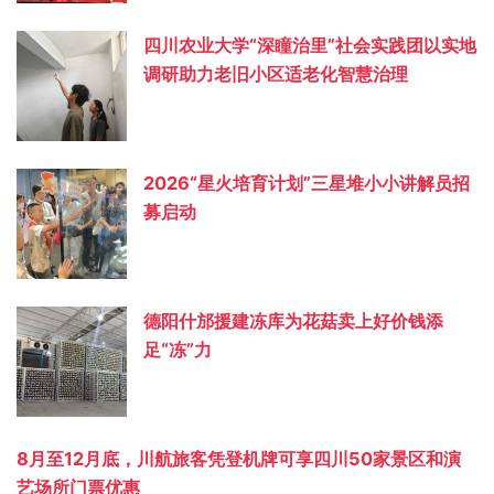
四川农业大学“深瞳治里”社会实践团以实地
调研助力老旧小区适老化智慧治理
2026“星火培育计划”三星堆小小讲解员招
募启动
德阳什邡援建冻库为花菇卖上好价钱添
足“冻”力
8月至12月底，川航旅客凭登机牌可享四川50家景区和演
艺场所门票优惠