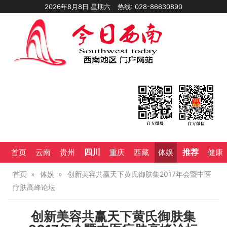
2026年8月8日 星期六
热线: 028-86630890
四川
推荐
首页
云南
贵州
重庆
西藏
体娱
健康
首页
体娱
创新美容共赢天下黄氏御肤集2017年会暨中医
疗肤高峰论坛
创新美容共赢天下黄氏御肤集