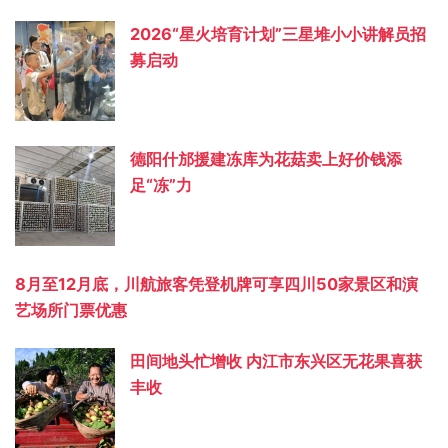
2026“星火培育计划”三星堆小小讲解员招
募启动
德阳什邡援建冻库为花菇卖上好价钱添
足“冻”力
8月至12月底，川航旅客凭登机牌可享四川50家景区和演
艺场所门票优惠
田间地头忙增收 内江市东兴区无花果喜获
丰收