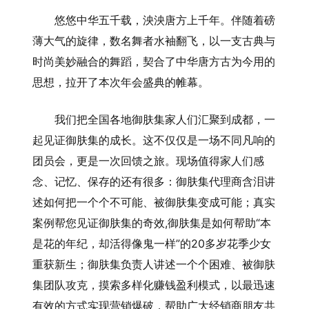
悠悠中华五千载，泱泱唐方上千年。伴随着磅
薄大气的旋律，数名舞者水袖翻飞，以一支古典与
时尚美妙融合的舞蹈，契合了中华唐方古为今用的
思想，拉开了本次年会盛典的帷幕。
我们把全国各地御肤集家人们汇聚到成都，一
起见证御肤集的成长。这不仅仅是一场不同凡响的
团员会，更是一次回馈之旅。现场值得家人们感
念、记忆、保存的还有很多：御肤集代理商含泪讲
述如何把一个个不可能、被御肤集变成可能；真实
案例帮您见证御肤集的奇效,御肤集是如何帮助“本
是花的年纪，却活得像鬼一样”的20多岁花季少女
重获新生；御肤集负责人讲述一个个困难、被御肤
集团队攻克，摸索多样化赚钱盈利模式，以最迅速
有效的方式实现营销爆破，帮助广大经销商朋友共