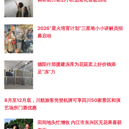
2026“星火培育计划”三星堆小小讲解员招
募启动
德阳什邡援建冻库为花菇卖上好价钱添
足“冻”力
8月至12月底，川航旅客凭登机牌可享四川50家景区和演
艺场所门票优惠
田间地头忙增收 内江市东兴区无花果喜获