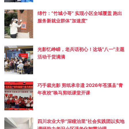
绵竹：“竹城小哥” 实现小区全域覆盖 跑出
服务新就业群体“加速度”
光影忆峥嵘，老兵话初心！这场“八一”主题
活动干货满满
巧手裁光影 剪纸承非遗 2026年苍溪县“青
年夜校”唤马剪纸课堂开课
四川农业大学“深瞳治里”社会实践团以实地
调研助力老旧小区适老化智慧治理