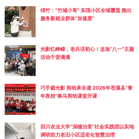
绵竹：“竹城小哥” 实现小区全域覆盖 跑出
服务新就业群体“加速度”
光影忆峥嵘，老兵话初心！这场“八一”主题
活动干货满满
巧手裁光影 剪纸承非遗 2026年苍溪县“青
年夜校”唤马剪纸课堂开课
四川农业大学“深瞳治里”社会实践团以实地
调研助力老旧小区适老化智慧治理