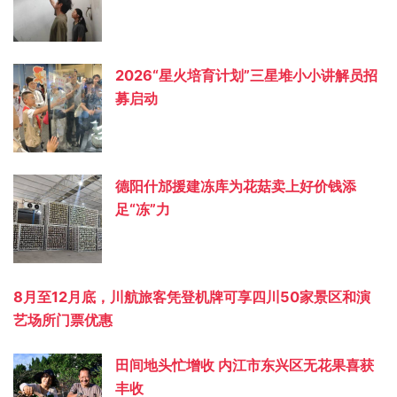
2026“星火培育计划”三星堆小小讲解员招
募启动
德阳什邡援建冻库为花菇卖上好价钱添
足“冻”力
8月至12月底，川航旅客凭登机牌可享四川50家景区和演
艺场所门票优惠
田间地头忙增收 内江市东兴区无花果喜获
丰收