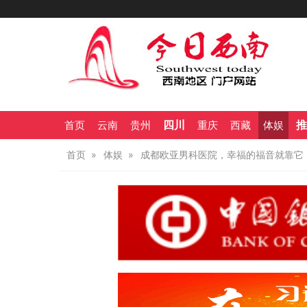
四川
推
首页
云南
贵州
重庆
西藏
体娱
首页
体娱
成都欧亚男科医院，幸福的福音就靠它