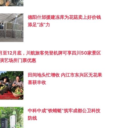
德阳什邡援建冻库为花菇卖上好价钱
添足“冻”力
月至12月底，川航旅客凭登机牌可享四川50家景区
演艺场所门票优惠
田间地头忙增收 内江市东兴区无花果
喜获丰收
中科中成“铁蜻蜓”筑牢成都公卫科技
防线