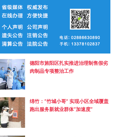
德阳市旌阳区扎实推进治理制售假劣
肉制品专项整治工作
绵竹：“竹城小哥” 实现小区全域覆盖
跑出服务新就业群体“加速度”