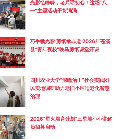
光影忆峥嵘，老兵话初心！这场“八
一”主题活动干货满满
巧手裁光影 剪纸承非遗 2026年苍溪
县“青年夜校”唤马剪纸课堂开课
四川农业大学“深瞳治里”社会实践团
以实地调研助力老旧小区适老化智慧
治理
2026“星火培育计划”三星堆小小讲解
员招募启动