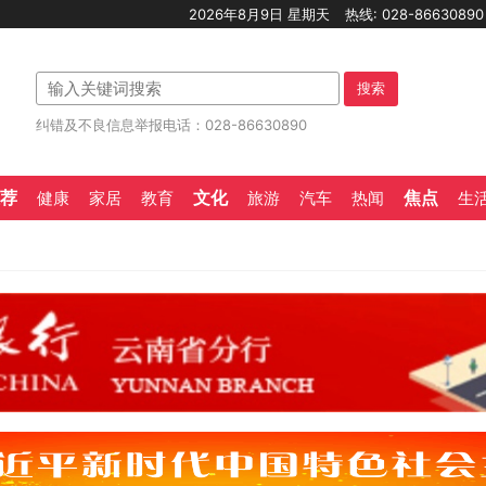
2026年8月9日 星期天
热线: 028-8663089
搜索
纠错及不良信息举报电话：028-86630890
荐
文化
焦点
健康
家居
教育
旅游
汽车
热闻
生