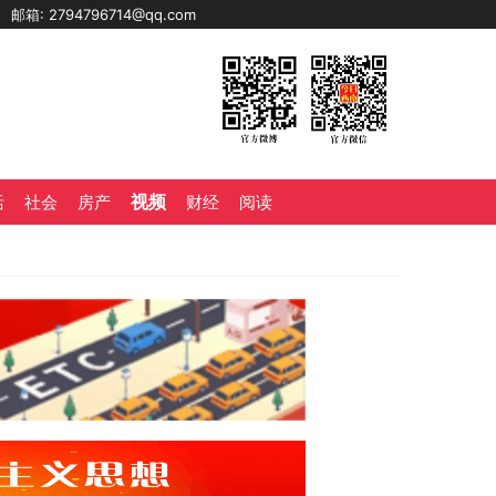
0
邮箱: 2794796714@qq.com
视频
活
社会
房产
财经
阅读