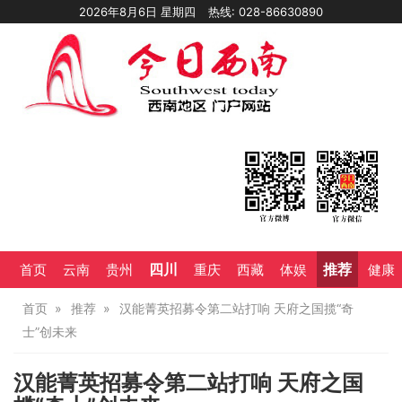
2026年8月6日 星期四
热线: 028-86630890
四川
推荐
首页
云南
贵州
重庆
西藏
体娱
健康
首页
推荐
汉能菁英招募令第二站打响 天府之国揽“奇
士”创未来
汉能菁英招募令第二站打响 天府之国