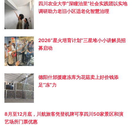
四川农业大学“深瞳治里”社会实践团以实地
调研助力老旧小区适老化智慧治理
2026“星火培育计划”三星堆小小讲解员招
募启动
德阳什邡援建冻库为花菇卖上好价钱添
足“冻”力
8月至12月底，川航旅客凭登机牌可享四川50家景区和演
艺场所门票优惠