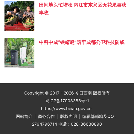
田间地头忙增收 内江市东兴区无花果喜获
丰收
中科中成“铁蜻蜓”筑牢成都公卫科技防线
Copyright © 2017 - 2026 今日西南 版权所有
蜀ICP备17008388号-1
https://www.beian.gov.cn
网站简介
商务合作
版权声明
编辑部邮箱及QQ：
2794796714 电话：028-86630890