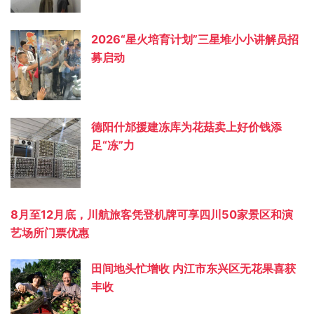
2026“星火培育计划”三星堆小小讲解员招
募启动
德阳什邡援建冻库为花菇卖上好价钱添
足“冻”力
8月至12月底，川航旅客凭登机牌可享四川50家景区和演
艺场所门票优惠
田间地头忙增收 内江市东兴区无花果喜获
丰收