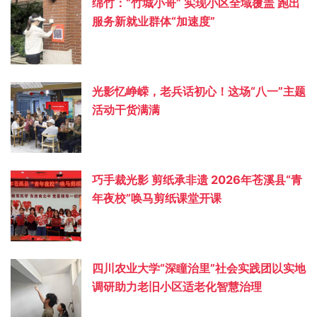
绵竹：“竹城小哥” 实现小区全域覆盖 跑出
服务新就业群体“加速度”
光影忆峥嵘，老兵话初心！这场“八一”主题
活动干货满满
巧手裁光影 剪纸承非遗 2026年苍溪县“青
年夜校”唤马剪纸课堂开课
四川农业大学“深瞳治里”社会实践团以实地
调研助力老旧小区适老化智慧治理