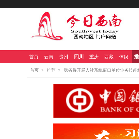
四川
推
首页
云南
贵州
重庆
西藏
体娱
首页
推荐
我省将开展人社系统窗口单位业务技能