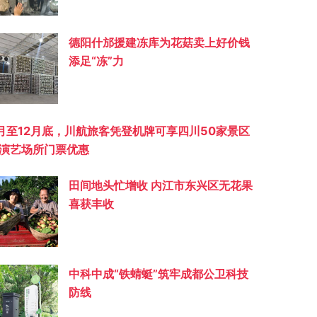
德阳什邡援建冻库为花菇卖上好价钱
添足“冻”力
月至12月底，川航旅客凭登机牌可享四川50家景区
演艺场所门票优惠
田间地头忙增收 内江市东兴区无花果
喜获丰收
中科中成“铁蜻蜓”筑牢成都公卫科技
防线