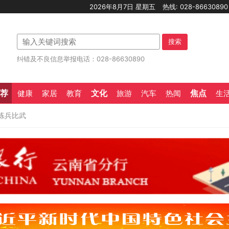
2026年8月7日 星期五
热线: 028-8663089
搜索
纠错及不良信息举报电话：028-86630890
荐
文化
焦点
健康
家居
教育
旅游
汽车
热闻
生
练兵比武