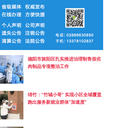
德阳市旌阳区扎实推进治理制售假劣
肉制品专项整治工作
绵竹：“竹城小哥” 实现小区全域覆盖
跑出服务新就业群体“加速度”