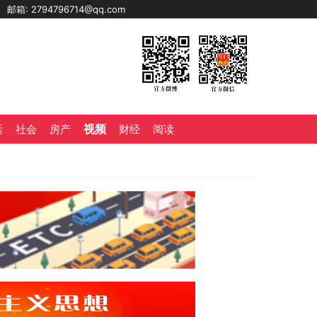
0
邮箱: 2794796714@qq.com
视频
活
社会
房产
财经
阅读