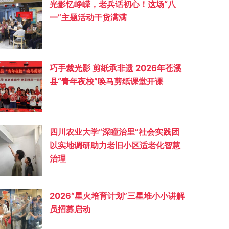
光影忆峥嵘，老兵话初心！这场“八
一”主题活动干货满满
巧手裁光影 剪纸承非遗 2026年苍溪
县“青年夜校”唤马剪纸课堂开课
四川农业大学“深瞳治里”社会实践团
以实地调研助力老旧小区适老化智慧
治理
2026“星火培育计划”三星堆小小讲解
员招募启动