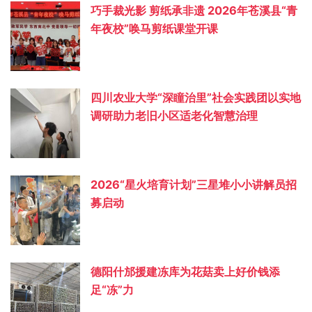
巧手裁光影 剪纸承非遗 2026年苍溪县“青
年夜校”唤马剪纸课堂开课
四川农业大学“深瞳治里”社会实践团以实地
调研助力老旧小区适老化智慧治理
2026“星火培育计划”三星堆小小讲解员招
募启动
德阳什邡援建冻库为花菇卖上好价钱添
足“冻”力