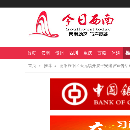
四川
推
首页
云南
贵州
重庆
西藏
体娱
首页
推荐
德阳旌阳区天元镇开展平安建设宣传活