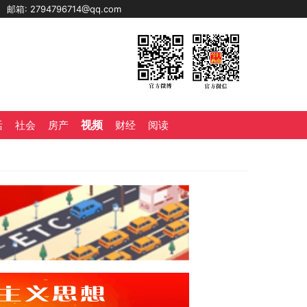
0
邮箱: 2794796714@qq.com
视频
活
社会
房产
财经
阅读