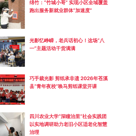
绵竹：“竹城小哥” 实现小区全域覆盖
跑出服务新就业群体“加速度”
光影忆峥嵘，老兵话初心！这场“八
一”主题活动干货满满
巧手裁光影 剪纸承非遗 2026年苍溪
县“青年夜校”唤马剪纸课堂开课
四川农业大学“深瞳治里”社会实践团
以实地调研助力老旧小区适老化智慧
治理