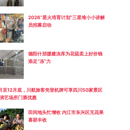
2026“星火培育计划”三星堆小小讲解
员招募启动
德阳什邡援建冻库为花菇卖上好价钱
添足“冻”力
月至12月底，川航旅客凭登机牌可享四川50家景区
演艺场所门票优惠
田间地头忙增收 内江市东兴区无花果
喜获丰收