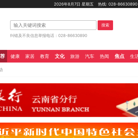
2026年8月7日 星期五
热线: 028-8663089
搜索
纠错及不良信息举报电话：028-86630890
荐
文化
焦点
健康
家居
教育
旅游
汽车
热闻
生
动