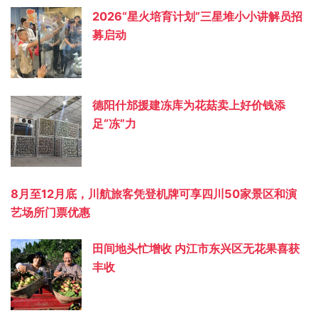
2026“星火培育计划”三星堆小小讲解员招
募启动
德阳什邡援建冻库为花菇卖上好价钱添
足“冻”力
8月至12月底，川航旅客凭登机牌可享四川50家景区和演
艺场所门票优惠
田间地头忙增收 内江市东兴区无花果喜获
丰收