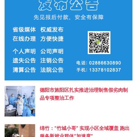
德阳市旌阳区扎实推进治理制售假劣肉制
品专项整治工作
绵竹：“竹城小哥” 实现小区全域覆盖 跑出
服务新就业群体“加速度”