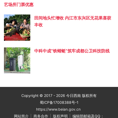
艺场所门票优惠
田间地头忙增收 内江市东兴区无花果喜获
丰收
中科中成“铁蜻蜓”筑牢成都公卫科技防线
Copyright © 2017 - 2026 今日西南 版权所有
蜀ICP备17008388号-1
https://www.beian.gov.cn
网站简介
商务合作
版权声明
编辑部邮箱及QQ：