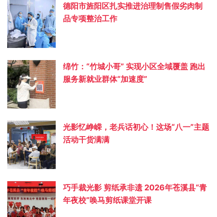
德阳市旌阳区扎实推进治理制售假劣肉制
品专项整治工作
绵竹：“竹城小哥” 实现小区全域覆盖 跑出
服务新就业群体“加速度”
光影忆峥嵘，老兵话初心！这场“八一”主题
活动干货满满
巧手裁光影 剪纸承非遗 2026年苍溪县“青
年夜校”唤马剪纸课堂开课