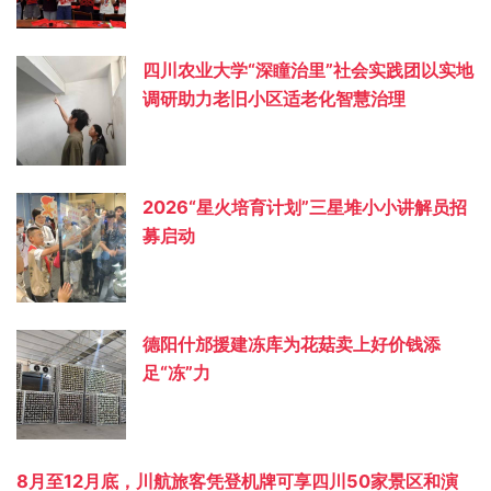
四川农业大学“深瞳治里”社会实践团以实地
调研助力老旧小区适老化智慧治理
2026“星火培育计划”三星堆小小讲解员招
募启动
德阳什邡援建冻库为花菇卖上好价钱添
足“冻”力
8月至12月底，川航旅客凭登机牌可享四川50家景区和演