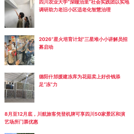
四川农业大学“深瞳治里”社会实践团以实地
调研助力老旧小区适老化智慧治理
2026“星火培育计划”三星堆小小讲解员招
募启动
德阳什邡援建冻库为花菇卖上好价钱添
足“冻”力
8月至12月底，川航旅客凭登机牌可享四川50家景区和演
艺场所门票优惠