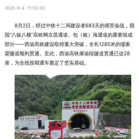
2025-8-4 11:50:36
8月2日，经过中铁十二局建设者683天的艰苦奋战，我
国“八纵八横”高铁网京昆通道、包（银）海通道的重要组成
部分——西渝高铁建设取得重大突破，全长1285米的缪家
梁隧道顺利贯通。至此，西渝高铁康渝段隧道贯通已达28
座，为全线按期通车奠定了坚实基础。