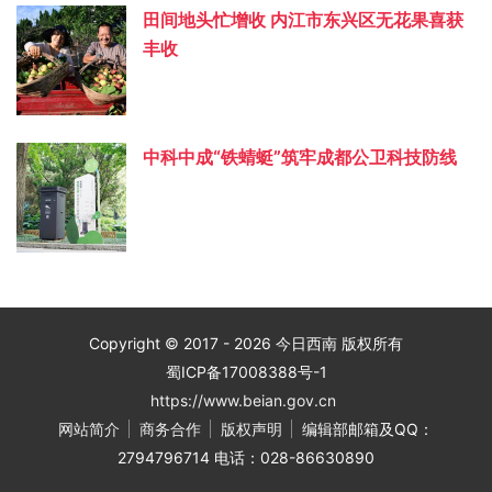
田间地头忙增收 内江市东兴区无花果喜获
丰收
中科中成“铁蜻蜓”筑牢成都公卫科技防线
Copyright © 2017 - 2026 今日西南 版权所有
蜀ICP备17008388号-1
https://www.beian.gov.cn
网站简介
商务合作
版权声明
编辑部邮箱及QQ：
2794796714 电话：028-86630890