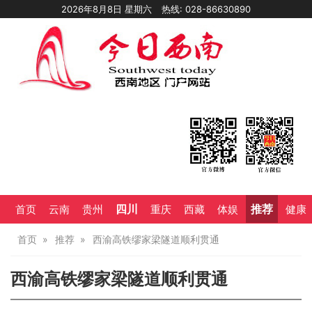
2026年8月8日 星期六
热线: 028-86630890
四川
推荐
首页
云南
贵州
重庆
西藏
体娱
健康
首页
推荐
西渝高铁缪家梁隧道顺利贯通
西渝高铁缪家梁隧道顺利贯通