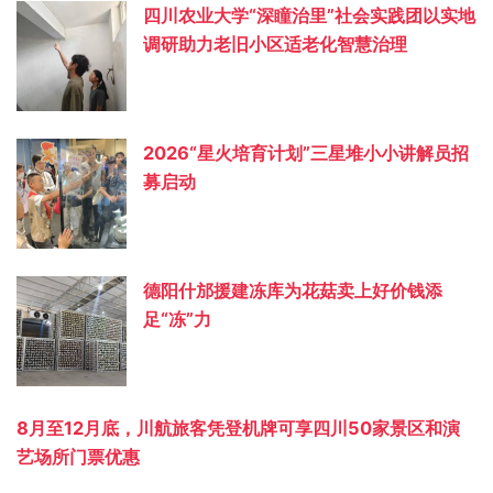
四川农业大学“深瞳治里”社会实践团以实地
调研助力老旧小区适老化智慧治理
2026“星火培育计划”三星堆小小讲解员招
募启动
德阳什邡援建冻库为花菇卖上好价钱添
足“冻”力
8月至12月底，川航旅客凭登机牌可享四川50家景区和演
艺场所门票优惠