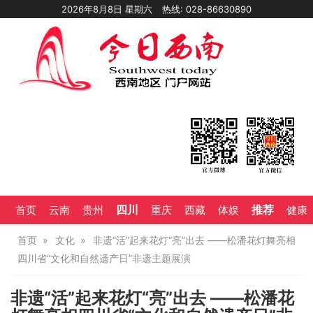
2026年8月8日 星期六
热线: 028-86630890
四川
推荐
首页
云南
贵州
重庆
西藏
体娱
健康
首页
文化
非遗“活”起来花灯“亮”出去 ——松潘花灯舞亮相
四川省“文化和自然遗产日”非遗主题展演
非遗“活”起来花灯“亮”出去 ——松潘花