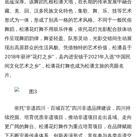
底蕴深厚。该舞蹈扎根松潘大地，在长期的传承发展中融合
藏、羌、回、汉多民族文化特色，集歌、舞、乐、技等艺术
形式为一体，形成了别具一格的艺术风格。不同于一般民俗
舞蹈，松潘花灯舞不用鼓乐伴奏，依托花灯光影配合肢体动
作呈现舞蹈韵律，舞姿轻盈、队形灵动，光影交错间生动展
现出高原群众的生活风貌。凭借独特的艺术价值，松潘县于
2018年获评“花灯之乡”，县内进安镇于2021年入选“中国民
间文化艺术之乡”，松潘花灯舞也成为松潘文旅的亮眼名
片。
依托“非遗四川・百城百艺”四川非遗品牌建设，四川持
续挖掘、培育优质非遗项目，推动非遗项目走出县域、走向
更广阔的舞台。松潘花灯舞作为重点培育项目，在品牌赋能
下不断完善传承体系、创新表演形式，常年参与各类非遗交