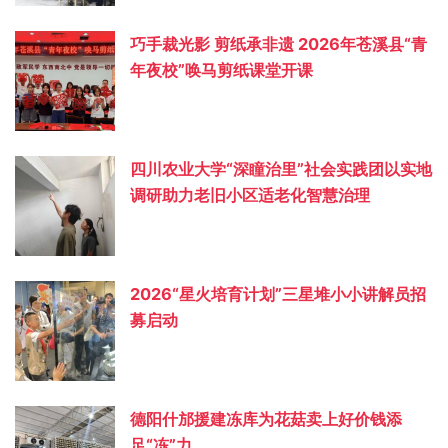
巧手裁光影 剪纸承非遗 2026年苍溪县“青
年夜校”唤马剪纸课堂开课
四川农业大学“深瞳治里”社会实践团以实地
调研助力老旧小区适老化智慧治理
2026“星火培育计划”三星堆小小讲解员招
募启动
德阳什邡援建冻库为花菇卖上好价钱添
足“冻”力