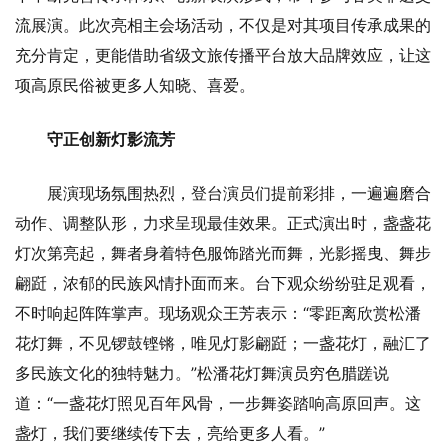
流展演。此次亮相主会场活动，不仅是对其项目传承成果的
充分肯定，更能借助省级文旅传播平台放大品牌效应，让这
项高原民俗被更多人知晓、喜爱。
守正创新灯影流芳
展演现场氛围热烈，登台演员们提前彩排，一遍遍磨合
动作、调整队形，力求呈现最佳效果。正式演出时，盏盏花
灯次第亮起，舞者身着特色服饰踏光而舞，光影摇曳、舞步
翩跹，浓郁的民族风情扑面而来。台下观众纷纷驻足观看，
不时响起阵阵掌声。现场观众王芳表示：“零距离欣赏松潘
花灯舞，不见锣鼓铿锵，唯见灯影翩跹；一盏花灯，融汇了
多民族文化的独特魅力。”松潘花灯舞演员穷色腊蹉说
道：“一盏花灯照见百年风骨，一步舞姿踏响高原回声。这
盏灯，我们要继续传下去，亮给更多人看。”