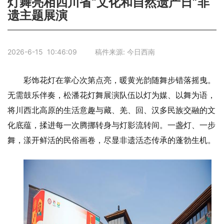
灯舞亮相四川省“文化和自然遗产日”非
遗主题展演
2026-6-15 10:46:09 稿件来源: 今日西南
彩饰花灯在掌心次第点亮，暖黄光韵随舞步错落摇曳。
无需鼓乐伴奏，松潘花灯舞展演队伍以灯为媒、以舞为语，
将川西北高原的生活意趣与藏、羌、回、汉多民族交融的文
化底蕴，揉进每一次腾挪转身与灯影流转间。一盏灯、一步
舞，漾开鲜活的民俗画卷，尽显非遗活态传承的蓬勃生机。