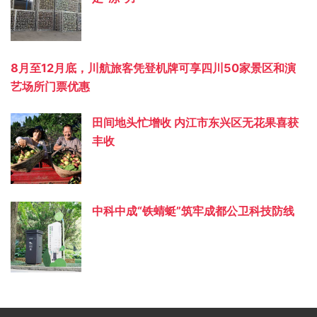
8月至12月底，川航旅客凭登机牌可享四川50家景区和演
艺场所门票优惠
田间地头忙增收 内江市东兴区无花果喜获
丰收
中科中成“铁蜻蜓”筑牢成都公卫科技防线