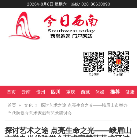
2026年8月8日 星期六
热线: 028-86630890
四川
推荐
首页
云南
贵州
重庆
西藏
体娱
健康
首页
文化
探讨艺术之途 点亮生命之光——峨眉山市举办
当代跨媒介艺术家戴莹艺术研讨会
探讨艺术之途 点亮生命之光——峨眉山