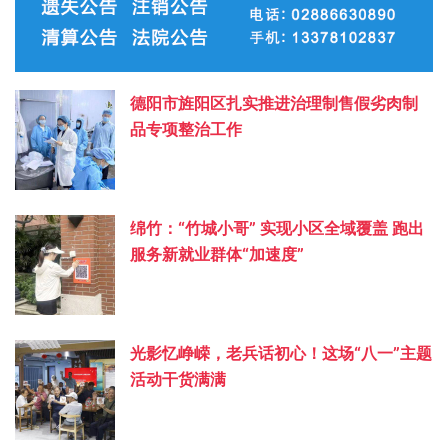
德阳市旌阳区扎实推进治理制售假劣肉制
品专项整治工作
绵竹：“竹城小哥” 实现小区全域覆盖 跑出
服务新就业群体“加速度”
光影忆峥嵘，老兵话初心！这场“八一”主题
活动干货满满