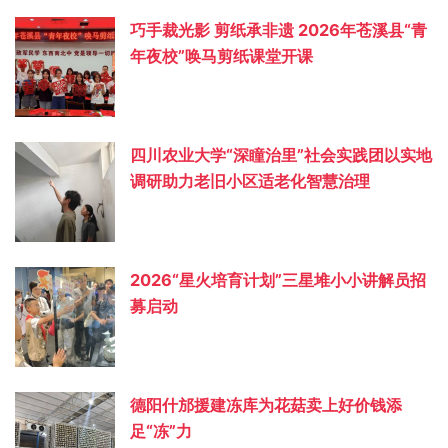
巧手裁光影 剪纸承非遗 2026年苍溪县“青
年夜校”唤马剪纸课堂开课
四川农业大学“深瞳治里”社会实践团以实地
调研助力老旧小区适老化智慧治理
2026“星火培育计划”三星堆小小讲解员招
募启动
德阳什邡援建冻库为花菇卖上好价钱添
足“冻”力