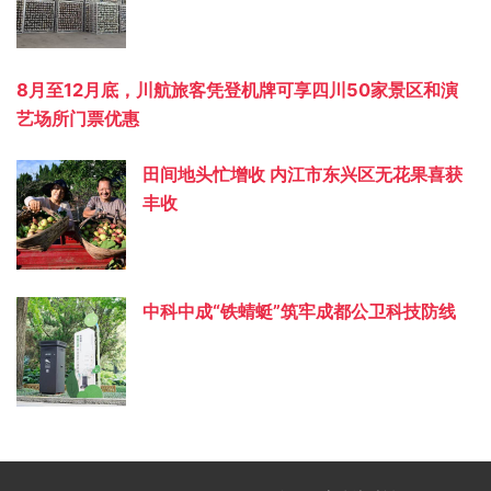
8月至12月底，川航旅客凭登机牌可享四川50家景区和演
艺场所门票优惠
田间地头忙增收 内江市东兴区无花果喜获
丰收
中科中成“铁蜻蜓”筑牢成都公卫科技防线