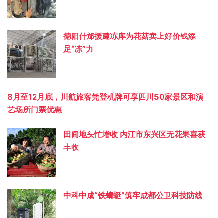
德阳什邡援建冻库为花菇卖上好价钱添
足“冻”力
8月至12月底，川航旅客凭登机牌可享四川50家景区和演
艺场所门票优惠
田间地头忙增收 内江市东兴区无花果喜获
丰收
中科中成“铁蜻蜓”筑牢成都公卫科技防线