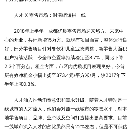
人才 X 零售市场：时滞缩短拼一线
2018年上半年，成都优质零售市场迎来悠方、未来中
心的开业，共计新增15万方。就现有项目而言，整体运行良
好，部分零售项目针对餐饮和儿童业态调整，新零售大面积
租户持续活跃，令全市空置率持续稳定至8.7%，同比下降
2.3个百分点。租金方面，市区内优质项目表现良好，令首
层有效净租金小幅上扬至373.4元/平方米/月，较2017年下
半年上涨0.8%。
人才涌入推动消费意识和需求升级。随着人才特别是一
线城市的人才流入，他们会对照一线城市的零售水平，对本
地零售项目、品牌、业态以及空间打造提出更高要求。目前
一线城市流入人才的占比虽然只有22%左右，但是不可低估