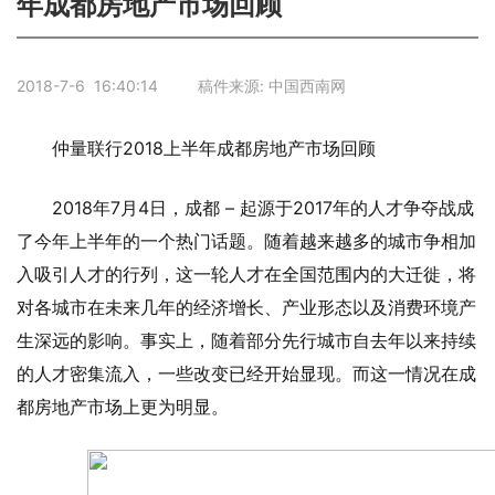
年成都房地产市场回顾
2018-7-6 16:40:14 稿件来源: 中国西南网
仲量联行2018上半年成都房地产市场回顾
2018年7月4日，成都 – 起源于2017年的人才争夺战成
了今年上半年的一个热门话题。随着越来越多的城市争相加
入吸引人才的行列，这一轮人才在全国范围内的大迁徙，将
对各城市在未来几年的经济增长、产业形态以及消费环境产
生深远的影响。事实上，随着部分先行城市自去年以来持续
的人才密集流入，一些改变已经开始显现。而这一情况在成
都房地产市场上更为明显。