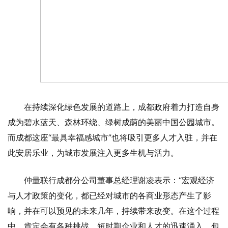
在持续深化绿色发展的道路上，成都政府着力打造自身
成为碧水蓝天、森林环绕、绿树成荫的美丽中国公园城市。
而成都这座“最具幸福感城市”也将吸引更多人才入驻，并在
此安居乐业，为城市发展注入更多生机与活力。
仲量联行成都分公司董事总经理谢凌表示：“宏观经济
与人才政策的变化，都已经对城市的各商业形态产生了影
响，并在可以预见的未来几年，持续带来改变。在这个过程
中，肯定会有各种挑战。短时期企业和人才的迅速涌入，包