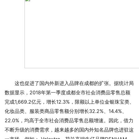
这也促进了国内外新进入品牌在成都的扩张。据统计局
数据显示，2018年第一季度成都全市社会消费品零售总额
完成1,669.2亿元，增长12.3%，限额以上单位金银珠宝类、
化妆品类、服装类商品零售额分别增长32.2%、14.4%、
22.0%，均高于全市社会消费品零售总额增速。因此，借力
不断升级的消费需求，越来越多的国内外知名品牌也进驻这
一市场，例如： Valextra、荷兰高端牛仔品牌DENHAM、