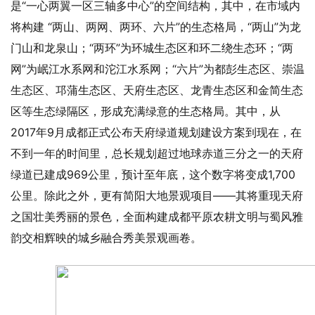
是“一心两翼一区三轴多中心”的空间结构，其中，在市域内
将构建 “两山、两网、两环、六片”的生态格局，“两山”为龙
门山和龙泉山；“两环”为环城生态区和环二绕生态环；“两
网”为岷江水系网和沱江水系网；“六片”为都彭生态区、崇温
生态区、邛蒲生态区、天府生态区、龙青生态区和金简生态
区等生态绿隔区，形成充满绿意的生态格局。其中，从
2017年9月成都正式公布天府绿道规划建设方案到现在，在
不到一年的时间里，总长规划超过地球赤道三分之一的天府
绿道已建成969公里，预计至年底，这个数字将变成1,700
公里。除此之外，更有简阳大地景观项目——其将重现天府
之国壮美秀丽的景色，全面构建成都平原农耕文明与蜀风雅
韵交相辉映的城乡融合秀美景观画卷。