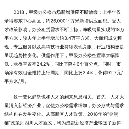
2018，甲级办公楼市场新增供应不断放缓：上半年仅
录得睿东中心高区，约26,000平方米新增供应面积。受人
才政策影响，办公租赁需求不断上扬，净吸纳量实现约18万
平方米，较去年上半年增加约3.4万平方米。大面积成交频
现，专业服务以及高科技行业持续表现亮眼，行业结构更是
呈现趋势性变化。供需作用下，甲级办公楼空置率大幅降
低，录得空置率24.2%，同比下降4.6个百分点。同时，市
场净有效租金维持上行周期，同比上扬2.4%，录得92.7元/
平方米/月。
这一变化趋势也和人才的到来息息相关。首先，人才大
量涌入新经济产业，促使办公楼需求增加，办公形式与需求
结构也在发生变化。从高新区人才政策、2018年的“金熊
猫”政策到四川人才新政，均为成都新经济产业输送了新鲜