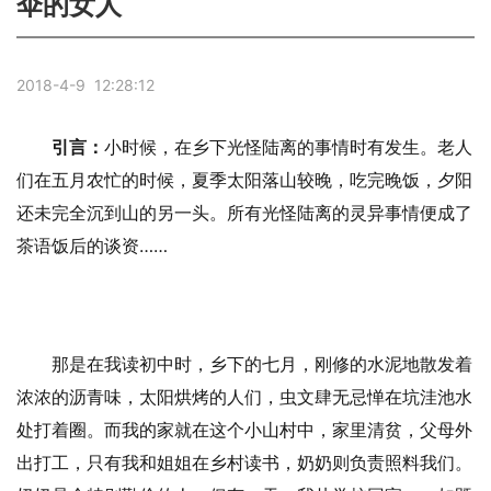
伞的女人
2018-4-9 12:28:12
引言：
小时候，在乡下光怪陆离的事情时有发生。老人
们在五月农忙的时候，夏季太阳落山较晚，吃完晚饭，夕阳
还未完全沉到山的另一头。所有光怪陆离的灵异事情便成了
茶语饭后的谈资……
那是在我读初中时，乡下的七月，刚修的水泥地散发着
浓浓的沥青味，太阳烘烤的人们，虫文肆无忌惮在坑洼池水
处打着圈。而我的家就在这个小山村中，家里清贫，父母外
出打工，只有我和姐姐在乡村读书，奶奶则负责照料我们。