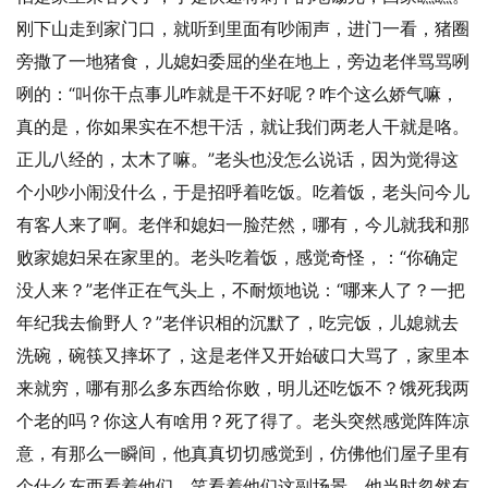
刚下山走到家门口，就听到里面有吵闹声，进门一看，猪圈
旁撒了一地猪食，儿媳妇委屈的坐在地上，旁边老伴骂骂咧
咧的：“叫你干点事儿咋就是干不好呢？咋个这么娇气嘛，
真的是，你如果实在不想干活，就让我们两老人干就是咯。
正儿八经的，太木了嘛。”老头也没怎么说话，因为觉得这
个小吵小闹没什么，于是招呼着吃饭。吃着饭，老头问今儿
有客人来了啊。老伴和媳妇一脸茫然，哪有，今儿就我和那
败家媳妇呆在家里的。老头吃着饭，感觉奇怪，：“你确定
没人来？”老伴正在气头上，不耐烦地说：“哪来人了？一把
年纪我去偷野人？”老伴识相的沉默了，吃完饭，儿媳就去
洗碗，碗筷又摔坏了，这是老伴又开始破口大骂了，家里本
来就穷，哪有那么多东西给你败，明儿还吃饭不？饿死我两
个老的吗？你这人有啥用？死了得了。老头突然感觉阵阵凉
意，有那么一瞬间，他真真切切感觉到，仿佛他们屋子里有
个什么东西看着他们，笑看着他们这副场景。他当时忽然有