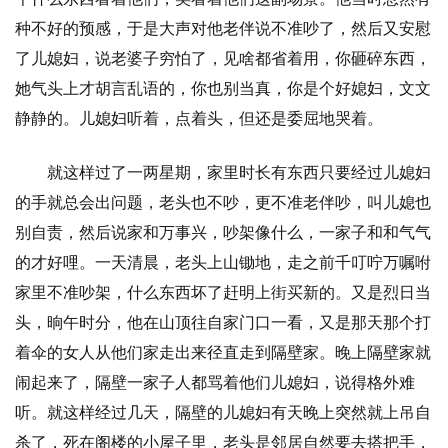
种不好的预感，于是大声对他老伴说不准吵了，然后又安慰
了儿媳妇，说老婆子穷怕了，见啥都省着用，你砸碎东西，
她气头上才胡言乱语的，你也别当真，你是个好媳妇，文文
静静的。儿媳妇听着，点着头，但还是委屈地哭着。
就这样过了一两星期，家里时长有东西只要经过儿媳妇
的手就总会出问题，老头也不吵，更不准老伴吵，叫儿媳也
别自责，然后说家和万事兴，吵架像什么，一家子和和气气
的才好哩。一天清晨，老头上山锄地，走之前千叮咛万嘱咐
家里不准吵架，什么东西坏了赶明上街买新的。又是烈日当
头，晌午时分，他在山顶往自家门口一看，又是那天那个打
着伞的女人从他们家走出来径直走到隔壁家。晚上隔壁家就
闹起来了，隔壁一家子人都骂着他们儿媳妇，说得格外难
听。就这样经过几天，隔壁的儿媳妇有天晚上突然就上吊自
杀了，死在阁楼的小屋子里，老头是邻居自然要去搭把手，