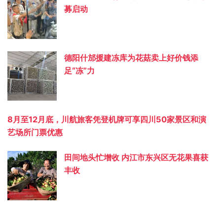
募启动
德阳什邡援建冻库为花菇卖上好价钱添
足“冻”力
8月至12月底，川航旅客凭登机牌可享四川50家景区和演
艺场所门票优惠
田间地头忙增收 内江市东兴区无花果喜获
丰收