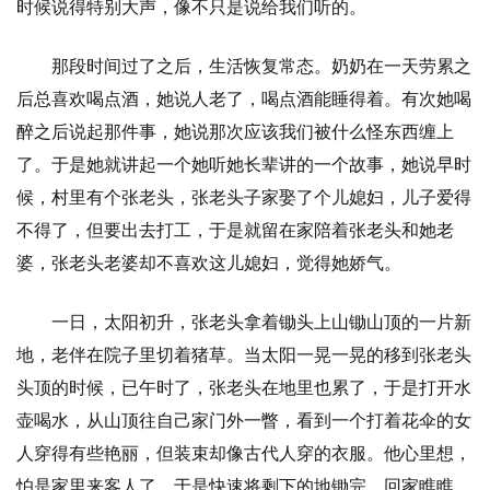
时候说得特别大声，像不只是说给我们听的。
那段时间过了之后，生活恢复常态。奶奶在一天劳累之
后总喜欢喝点酒，她说人老了，喝点酒能睡得着。有次她喝
醉之后说起那件事，她说那次应该我们被什么怪东西缠上
了。于是她就讲起一个她听她长辈讲的一个故事，她说早时
候，村里有个张老头，张老头子家娶了个儿媳妇，儿子爱得
不得了，但要出去打工，于是就留在家陪着张老头和她老
婆，张老头老婆却不喜欢这儿媳妇，觉得她娇气。
一日，太阳初升，张老头拿着锄头上山锄山顶的一片新
地，老伴在院子里切着猪草。当太阳一晃一晃的移到张老头
头顶的时候，已午时了，张老头在地里也累了，于是打开水
壶喝水，从山顶往自己家门外一瞥，看到一个打着花伞的女
人穿得有些艳丽，但装束却像古代人穿的衣服。他心里想，
怕是家里来客人了，于是快速将剩下的地锄完，回家瞧瞧。