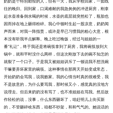
奶奶是个特别勤俭的人，但有一天，我从学校回家，一如既
往的晚归。回到家，口渴难耐的我急匆匆的冲进厨房，刚拿
起水壶准备倒水喝的时候，水壶的底层就突然松了，瓶胎也
因而掉在地上砸得粉碎。我心中顿时生起一股凉意，奶奶闻
声而来，对我一阵指责，或许是早已习惯我的粗心大意，根
本没有听我半点解释。晚上吃过晚饭，经过与姐姐的一
番“礼让”，终于我还是将碗筷拿到了厨房，我将碗筷放到大
锅中，就和平时没什么两样，但这次刚放下去的碗不知怎的
就裂了一个口子。于是我又被姐姐训斥了一顿说我不想洗碗
干嘛要弄坏家里的碗筷。这种事情在那两天开始变成常态，
开始奶奶会骂我，说我败家。我的心情当时真的很难受，我
不是故意的，为什么要骂我，那时候又小，感觉真的没地方
说理去。但后来奶奶没有骂了，也不准姐姐在骂我。然后故
作轻松的说，没事，什么东西砸坏了，咱赶明儿上街买新
的，不管砸碎啥东西，咱都不吵架，和和气气的。她说话的